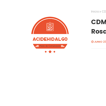
Inicio
CD
CDMX
Ros
JUNIO 23