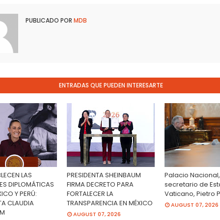
PUBLICADO POR
MDB
ENTRADAS QUE PUEDEN INTERESARTE
BLECEN LAS
PRESIDENTA SHEINBAUM
Palacio Nacional,
ES DIPLOMÁTICAS
FIRMA DECRETO PARA
secretario de Es
ICO Y PERÚ:
FORTALECER LA
Vaticano, Pietro 
TA CLAUDIA
TRANSPARENCIA EN MÉXICO
AUGUST 07, 2026
UM
AUGUST 07, 2026