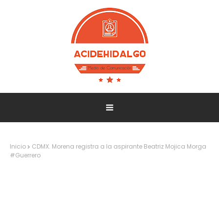
Inicio
CDMX. Morena registra a la aspirante Beatriz Mojica Morga
#Guerrero