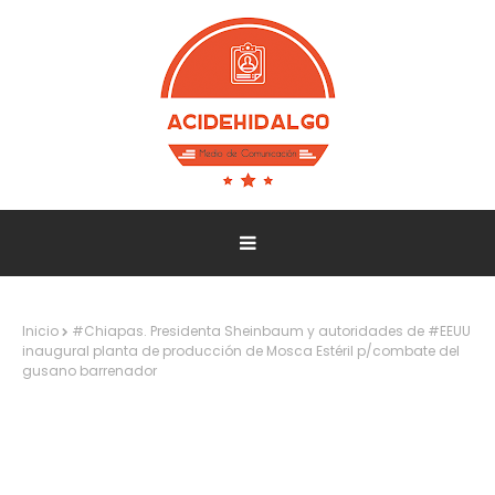
Inicio
#Chiapas. Presidenta Sheinbaum y autoridades de #EEUU
inaugural planta de producción de Mosca Estéril p/combate del
gusano barrenador