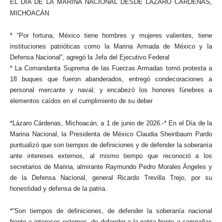
EL DÍA DE LA MARINA NACIONAL DESDE LÁZARO CÁRDENAS,
MICHOACÁN
* “Por fortuna, México tiene hombres y mujeres valientes, tiene
instituciones patrióticas como la Marina Armada de México y la
Defensa Nacional”, agregó la Jefa del Ejecutivo Federal
* La Comandanta Suprema de las Fuerzas Armadas tomó protesta a
18 buques que fueron abanderados, entregó condecoraciones a
personal mercante y naval; y encabezó los honores fúnebres a
elementos caídos en el cumplimiento de su deber
*Lázaro Cárdenas, Michoacán, a 1 de junio de 2026.-* En el Día de la
Marina Nacional, la Presidenta de México Claudia Sheinbaum Pardo
puntualizó que son tiempos de definiciones y de defender la soberanía
ante intereses externos, al mismo tiempo que reconoció a los
secretarios de Marina, almirante Raymundo Pedro Morales Ángeles y
de la Defensa Nacional, general Ricardo Trevilla Trejo, por su
honestidad y defensa de la patria.
*“Son tiempos de definiciones, de defender la soberanía nacional
frente a intereses externos, de defender a la patria frente a campañas