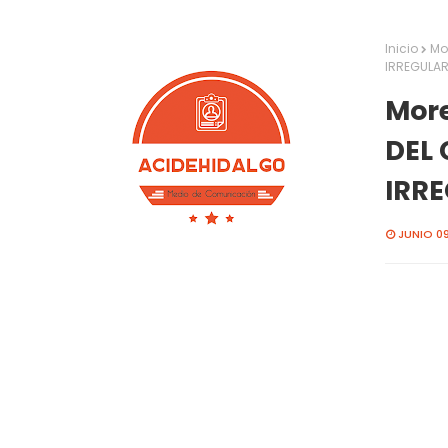
Inicio
Mo
IRREGULAR
Mor
DEL 
IRR
JUNIO 09