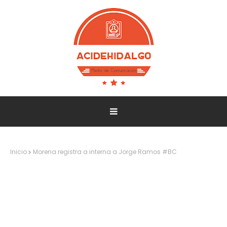
Inicio
Morena registra a interna a Jorge Ramos #BC