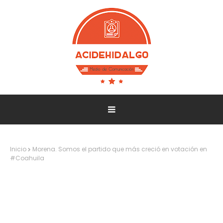
Inicio
Morena. Somos el partido que más creció en votación en
#Coahuila