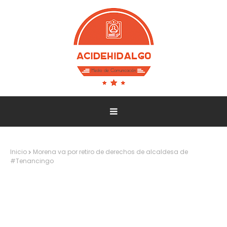
Inicio
Morena va por retiro de derechos de alcaldesa de
#Tenancingo