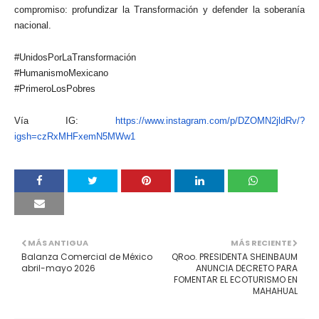
compromiso: profundizar la Transformación y defender la soberanía
nacional.
#UnidosPorLaTransformación
#HumanismoMexicano
#PrimeroLosPobres
Vía IG:
https://www.instagram.com/p/DZ
OMN2jldRv/?
igsh=czRxMHFxemN5MW
w1
MÁS ANTIGUA
MÁS RECIENTE
Balanza Comercial de México
QRoo. PRESIDENTA SHEINBAUM
abril-mayo 2026
ANUNCIA DECRETO PARA
FOMENTAR EL ECOTURISMO EN
MAHAHUAL