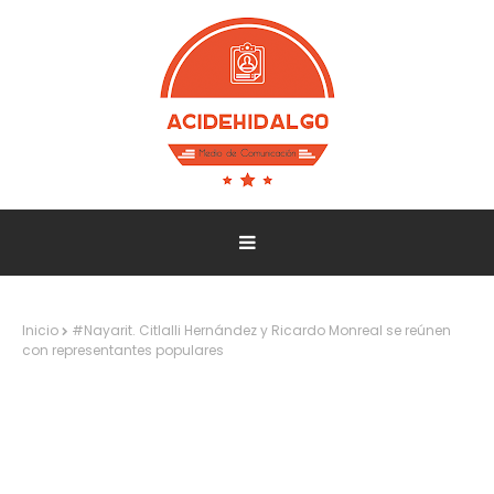
Inicio
#Nayarit. Citlalli Hernández y Ricardo Monreal se reúnen
con representantes populares