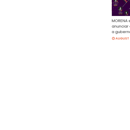
MORENA e
anunciar 
a guberna
AUGUST 