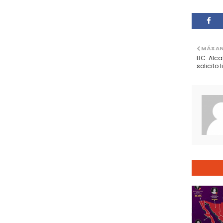
MÁS A
BC. Alca
solicito