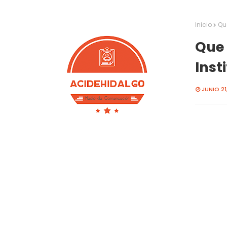
Inicio
Que
Que 
Inst
JUNIO 21