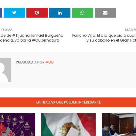
NTIGUA
MÁS R
lde de #Tijuana, Ismael Burgueño
Pancho Villa: El día que pidió cuar
 licencia, va por la #Gubernatura
y su caballo en el Gran Hot
PUBLICADO POR
MDB
ENTRADAS QUE PUEDEN INTERESARTE