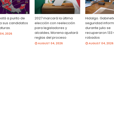
stá a punto de
2027 marcará la última
Hidalgo. Gabinet
a sus candidatos
elección con reelección
seguridad infor
turas.
para legisladores y
durante julio se
alcaldes; Morena ajustará
recuperaron 133 
04, 2026
reglas del proceso
robados
AUGUST 04, 2026
AUGUST 04, 2026