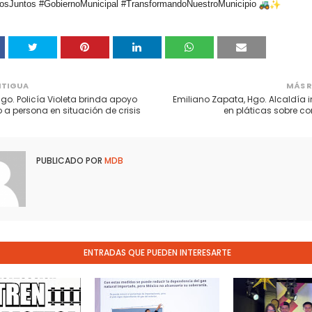
sJuntos #GobiernoMunicipal #TransformandoNuestroMunicipio
NTIGUA
MÁS R
go. Policía Violeta brinda apoyo
Emiliano Zapata, Hgo. Alcaldía 
 a persona en situación de crisis
en pláticas sobre 
PUBLICADO POR
MDB
ENTRADAS QUE PUEDEN INTERESARTE