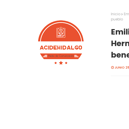
Inicio
Em
pueblo
Emil
Hern
bene
JUNIO 28