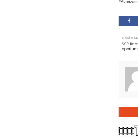
#Avanzamo
MÁS A
SSPHidal
oportuno