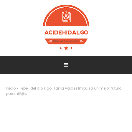
Inicio
Tepeji del Río, Hgo. Tania Valdez Impulsa un mejor futuro
para niñ@s