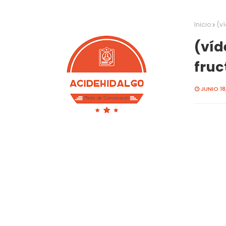
Inicio
(ví
(víd
fruc
JUNIO 18