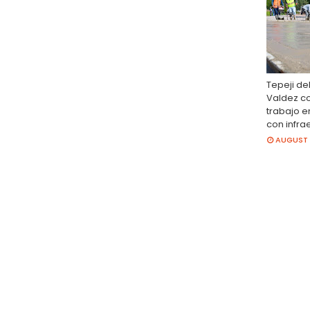
Tepeji del
Valdez co
trabajo 
con infra
AUGUST 