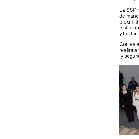
La SSPH 
de maner
proximid
instituc
y los hi
Con esta
reafirma
 y segur