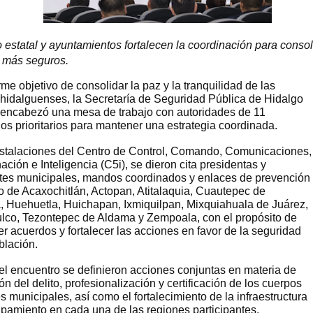
 estatal y ayuntamientos fortalecen la coordinación para consoli
 más seguros.
rme objetivo de consolidar la paz y la tranquilidad de las
s hidalguenses, la Secretaría de Seguridad Pública de Hidalgo
encabezó una mesa de trabajo con autoridades de 11
ios prioritarios para mantener una estrategia coordinada.
nstalaciones del Centro de Control, Comando, Comunicaciones,
ación e Inteligencia (C5i), se dieron cita presidentas y 
tes municipales, mandos coordinados y enlaces de prevención
to de Acaxochitlán, Actopan, Atitalaquia, Cuautepec de 
, Huehuetla, Huichapan, Ixmiquilpan, Mixquiahuala de Juárez,
lco, Tezontepec de Aldama y Zempoala, con el propósito de 
er acuerdos y fortalecer las acciones en favor de la seguridad
blación.
el encuentro se definieron acciones conjuntas en materia de
n del delito, profesionalización y certificación de los cuerpos
es municipales, así como el fortalecimiento de la infraestructura
uipamiento en cada una de las regiones participantes.