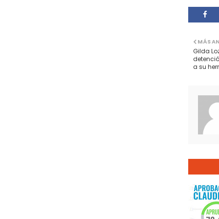
MÁS A
Gilda Lo
detenció
a su he