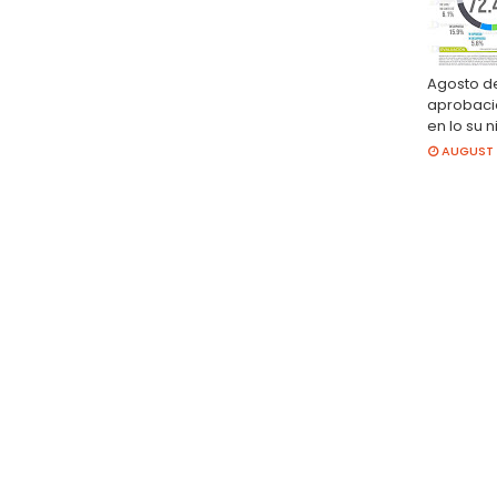
Agosto d
aprobaci
en lo su n
AUGUST 