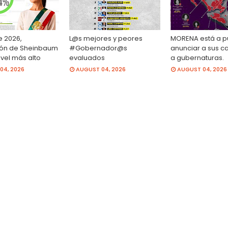
e 2026,
L@s mejores y peores
MORENA está a p
ón de Sheinbaum
#Gobernador@s
anunciar a sus c
ivel más alto
evaluados
a gubernaturas.
04, 2026
AUGUST 04, 2026
AUGUST 04, 2026