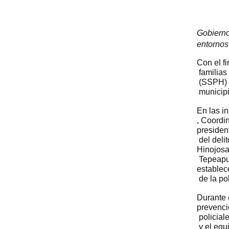
Gobierno
entornos
Con el fi
 familia
 (SSPH) 
 municip
En las i
, Coordin
presiden
 del deli
Hinojosa
 Tepeapu
establec
 de la po
Durante 
prevenció
 policial
 y el eq