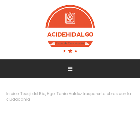
Inicio
Tepeji del Río, Hgo. Tania Valdez trasparenta obras con la
ciudadanía