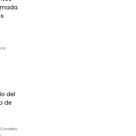
Armada
os
 la
o del
o de
Croxatto,
s…