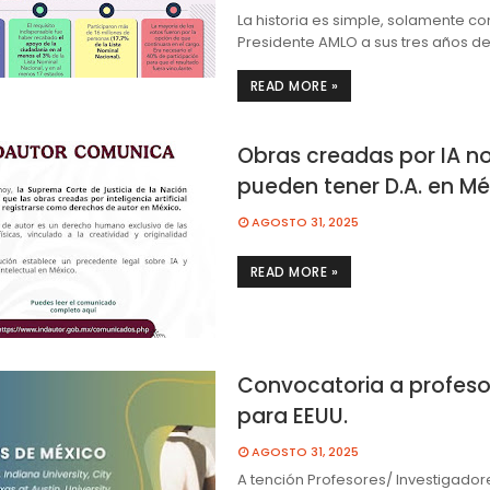
La historia es simple, solamente co
Presidente AMLO a sus tres años d
READ MORE »
Obras creadas por IA n
pueden tener D.A. en Mé
AGOSTO 31, 2025
READ MORE »
Convocatoria a profeso
para EEUU.
AGOSTO 31, 2025
A tención Profesores/ Investigadore