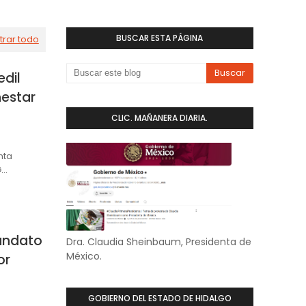
BUSCAR ESTA PÁGINA
trar todo
edil
nestar
CLIC. MAÑANERA DIARIA.
nta
G…
andato
Dra. Claudia Sheinbaum, Presidenta de
México.
or
GOBIERNO DEL ESTADO DE HIDALGO