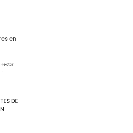
res en
 Héctor
m…
TES DE
ON