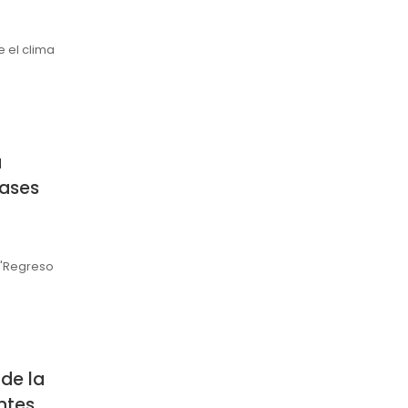
 el clima
a
lases
 "Regreso
de la
ntes