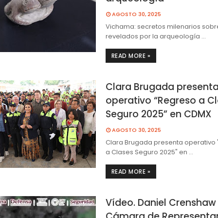
AGOSTO 30, 2025
Vichama: secretos milenarios sobre
revelados por la arqueología …
READ MORE »
Clara Brugada present
operativo “Regreso a C
Seguro 2025” en CDMX
AGOSTO 30, 2025
Clara Brugada presenta operativo
a Clases Seguro 2025" en …
READ MORE »
Vídeo. Daniel Crenshaw 
Cámara de Representa