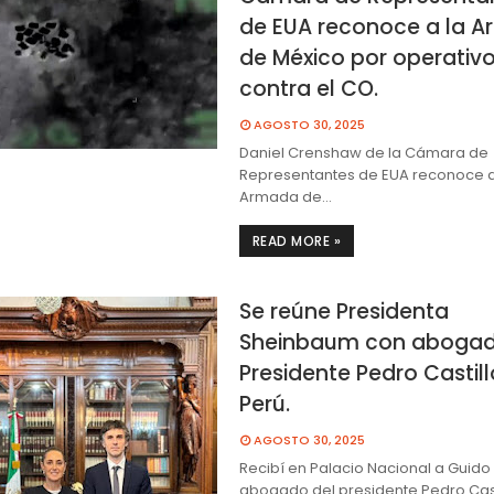
de EUA reconoce a la 
de México por operativ
contra el CO.
AGOSTO 30, 2025
Daniel Crenshaw de la Cámara de
Representantes de EUA reconoce a
Armada de…
READ MORE »
Se reúne Presidenta
Sheinbaum con abogad
Presidente Pedro Castill
Perú.
AGOSTO 30, 2025
Recibí en Palacio Nacional a Guido 
abogado del presidente Pedro Ca