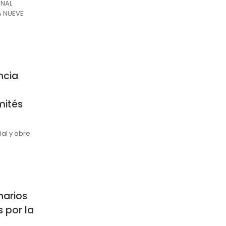
ONAL
A NUEVE
ncia
mités
ial y abre
narios
 por la