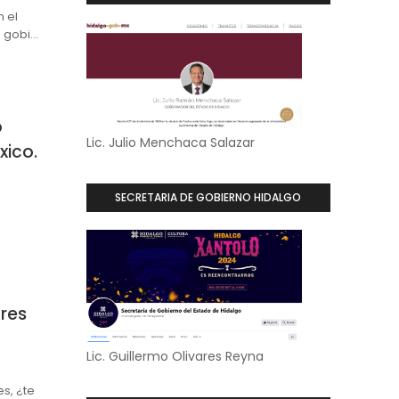
n el
e gobi…
o
Lic. Julio Menchaca Salazar
xico.
SECRETARIA DE GOBIERNO HIDALGO
res
Lic. Guillermo Olivares Reyna
s, ¿te