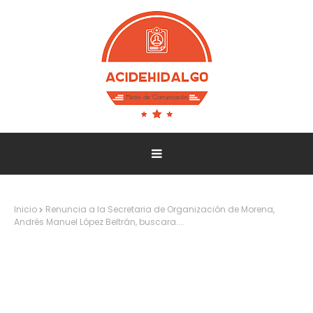
Inicio
Renuncia a la Secretaria de Organización de Morena,
Andrés Manuel López Beltrán, buscara....