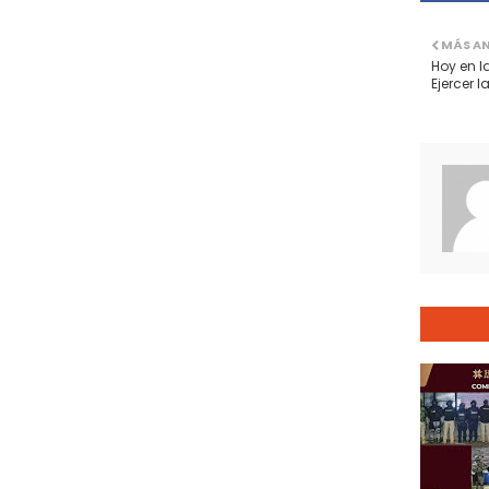
MÁS A
Hoy en 
Ejercer 