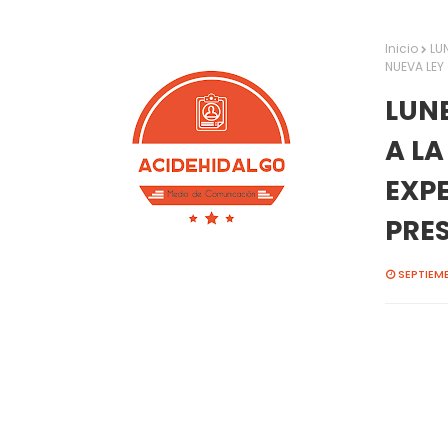
Inicio
LU
NUEVA LEY
LUN
A LA
EXPE
PRE
SEPTIEMB