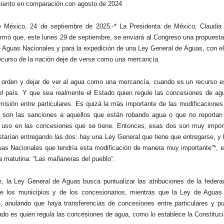
ciento en comparación con agosto de 2024
e México, 24 de septiembre de 2025.-* La Presidenta de México, Claudi
ormó que, este lunes 29 de septiembre, se enviará al Congreso una propuest
e Aguas Nacionales y para la expedición de una Ley General de Aguas, con el
ecurso de la nación deje de verse como una mercancía.
 orden y dejar de ver al agua como una mercancía, cuando es un recurso e
l país. Y que sea realmente el Estado quien regule las concesiones de ag
misión entre particulares. Es quizá la más importante de las modificaciones
a son las sanciones a aquellos que están robando agua o que no reportan
 uso en las concesiones que se tiene. Entonces, esas dos son muy import
starían entregando las dos: hay una Ley General que tiene que entregarse, y l
as Nacionales que tendría esta modificación de manera muy importante”*, ex
a matutina: “Las mañaneras del pueblo”.
e, la Ley General de Aguas busca puntualizar las atribuciones de la federa
de los municipios y de los concesionarios, mientras que la Ley de Aguas
 anulando que haya transferencias de concesiones entre particulares y pu
ado es quien regula las concesiones de agua, como lo establece la Constituci