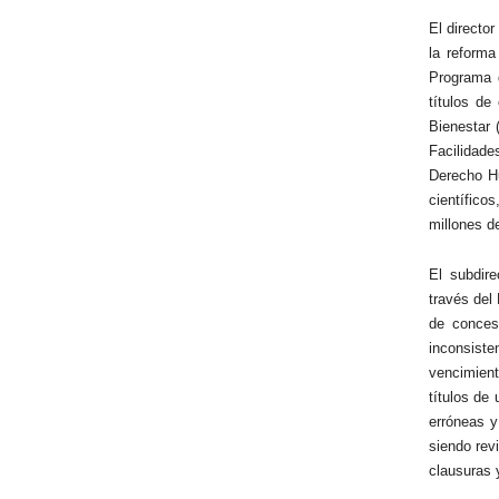
El directo
la reform
Programa 
títulos d
Bienestar 
Facilidade
Derecho Hu
científic
millones d
El subdire
través del
de conces
inconsiste
vencimient
títulos de
erróneas y
siendo rev
clausuras 