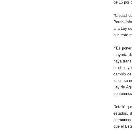
de 15 por 
*Ciudad d
Pardo, inf
a la Ley d
que este r
*“Es poner
mayoría de
haya trans
el otro, y
cambio de
lunes se e
Ley de Agu
conferenci
Detalló qu
estados, 
permanece,
que el Est