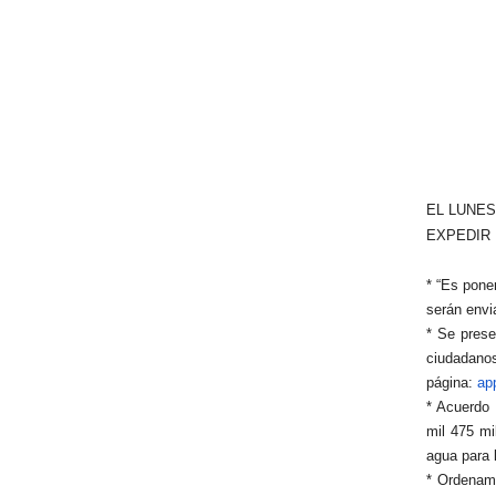
EL LUNES
EXPEDIR 
* “Es pone
serán envi
* Se pres
ciudadan
página:
ap
* Acuerdo 
mil 475 mi
agua para 
* Ordenam