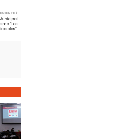
ECIENTE
 Municipal
ismo “Los
irasoles”.