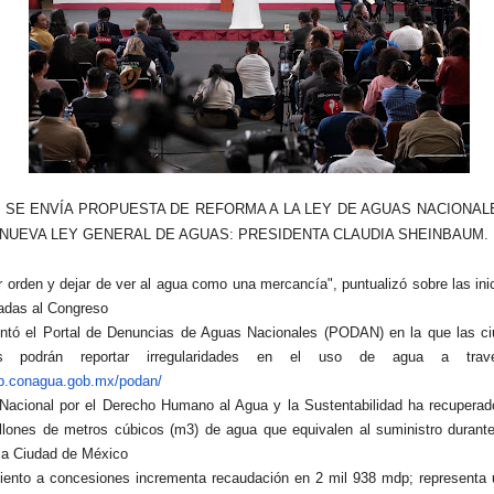
 SE ENVÍA PROPUESTA DE REFORMA A LA LEY DE AGUAS NACIONAL
NUEVA LEY GENERAL DE AGUAS: PRESIDENTA CLAUDIA SHEINBAUM.
r orden y dejar de ver al agua como una mercancía", puntualizó sobre las ini
adas al Congreso
entó el Portal de Denuncias de Aguas Nacionales (PODAN) en la que las c
os podrán reportar irregularidades en el uso de agua a tra
p.conagua.gob.mx/podan/
Nacional por el Derecho Humano al Agua y la Sustentabilidad ha recupera
llones de metros cúbicos (m3) de agua que equivalen al suministro durant
la Ciudad de México
iento a concesiones incrementa recaudación en 2 mil 938 mdp; representa