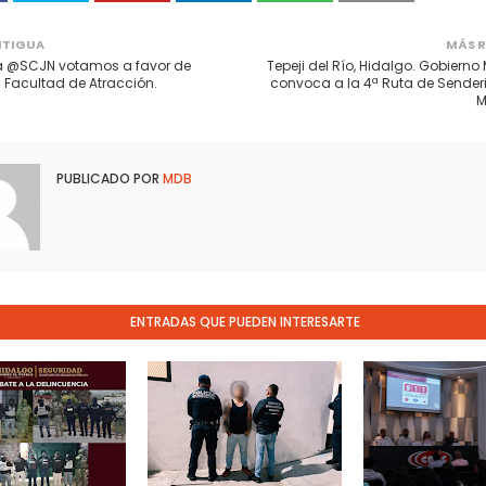
NTIGUA
MÁS R
la @SCJN votamos a favor de
Tepeji del Río, Hidalgo. Gobierno
la Facultad de Atracción.
convoca a la 4ª Ruta de Sender
M
PUBLICADO POR
MDB
ENTRADAS QUE PUEDEN INTERESARTE