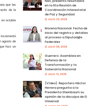
Neri, presento resultados
ara que las
en la 6ta Reunión de
Coordinación Interestatal
ravés de la
de Paz y Seguridad
JULIO 23, 2026
; en octubre
Morena Nacional. Fecha de
inicio del registro y detalles
 incrementó
al proceso a Diputad@s
n agosto de
Federales
que hizo un
JULIO 06, 2026
Guerrero. Asamblea en
Defensa de la
Transformación y la
Soberanía Nacional
JULIO 13, 2026
(Vídeo). Reportero Héctor
Herrera pregunta a la
Presidenta Sheinbaum su
opinión de la disculpa de El
Universal