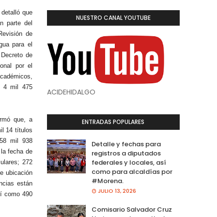
 detalló que
NUESTRO CANAL YOUTUBE
n parte del
evisión de
gua para el
 Decreto de
onal por el
académicos,
e 4 mil 475
ACIDEHIDALGO
ormó que, a
ENTRADAS POPULARES
 14 títulos
 58 mil 938
Detalle y fechas para
 la fecha de
registros a diputados
federales y locales, así
ulares; 272
como para alcaldías por
de ubicación
#Morena.
encias están
JULIO 13, 2026
sí como 490
Comisario Salvador Cruz