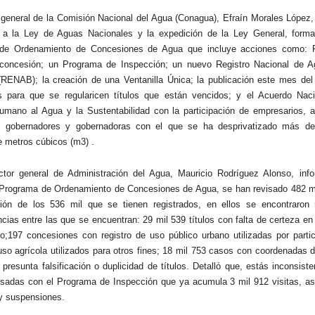
r general de la Comisión Nacional del Agua (Conagua), Efraín Morales López,
a a la Ley de Aguas Nacionales y la expedición de la Ley General, forma
de Ordenamiento de Concesiones de Agua que incluye acciones como: R
e concesión; un Programa de Inspección; un nuevo Registro Nacional de A
(RENAB); la creación de una Ventanilla Única; la publicación este mes del
s para que se regularicen títulos que están vencidos; y el Acuerdo Naci
mano al Agua y la Sustentabilidad con la participación de empresarios, 
os, gobernadores y gobernadoras con el que se ha desprivatizado más d
e metros cúbicos (m3) .
ctor general de Administración del Agua, Mauricio Rodríguez Alonso, inf
 Programa de Ordenamiento de Concesiones de Agua, se han revisado 482 mil
ión de los 536 mil que se tienen registrados, en ellos se encontraron
ncias entre las que se encuentran: 29 mil 539 títulos con falta de certeza en
o;197 concesiones con registro de uso público urbano utilizadas por partic
 uso agrícola utilizados para otros fines; 18 mil 753 casos con coordenadas 
 presunta falsificación o duplicidad de títulos. Detalló que, estás inconsist
isadas con el Programa de Inspección que ya acumula 3 mil 912 visitas, a
y suspensiones.