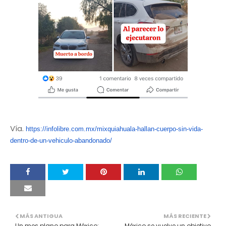
Vía.
https://infolibre.com.mx/mixqu
iahuala-hallan-cuerpo-sin-
vida-
dentro-de-un-vehiculo-
abandonado/
MÁS ANTIGUA
MÁS RECIENTE
Un mes plano para México:
México se vuelve un objetivo