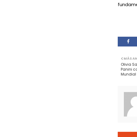
fundamen
MÁS A
Olivia S
Panini c
Mundial