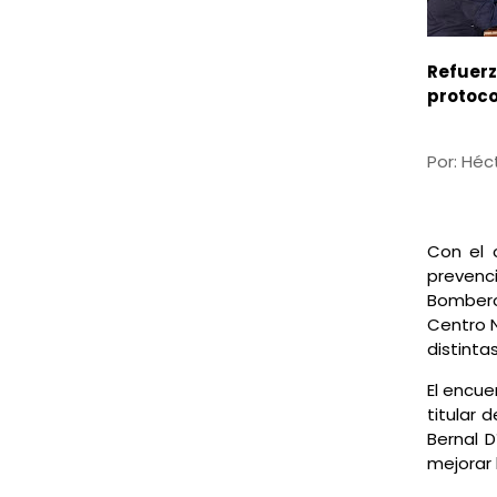
Refuerz
protoco
Por: Héc
Con el o
prevenci
Bombero
Centro 
distinta
El encue
titular 
Bernal D
mejorar