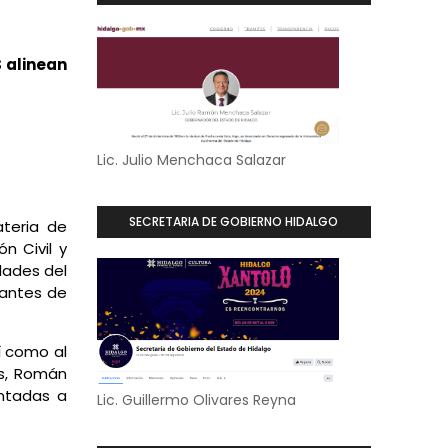
 alinean
Lic. Julio Menchaca Salazar
SECRETARIA DE GOBIERNO HIDALGO
ateria de
n Civil y
dades del
tantes de
sí como al
os, Román
entadas a
Lic. Guillermo Olivares Reyna