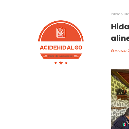
Inicio
Hi
Hida
alin
MARZO 2