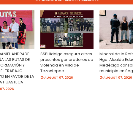
DANIEL ANDRADE
SSPHidalgo asegura a tres
Mineral de la Re
 LAS RUTAS DE
presuntos generadores de
Hgo. Alcalde Ed
FORMACIÓN Y
violencia en Villa de
Medécigo consol
 EL TRABAJO
Tezontepec
municipio en Se
VO EN FAVOR DE LA
AUGUST 07, 2026
AUGUST 07, 2026
LA HUASTECA
07, 2026