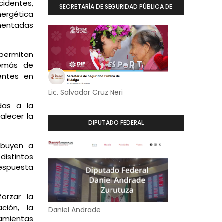
cidentes,
SECRETARÍA DE SEGURIDAD PÚBLICA DE
ergética
HIDALGO
mentadas
 permitan
demás de
entes en
Lic. Salvador Cruz Neri
das a la
alecer la
DIPUTADO FEDERAL
ibuyen a
istintos
respuesta
orzar la
ción, la
Daniel Andrade
amientas