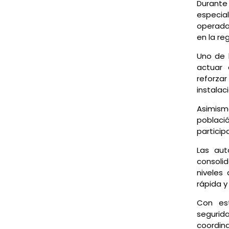
Durante
especia
operada
en la re
Uno de 
actuar 
reforza
instalac
Asimism
població
particip
Las aut
consoli
niveles
rápida y
Con est
seguri
coordin