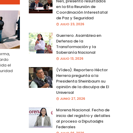
Neri, presento resultados
en la 6ta Reunión de
Coordinación Interestatal
de Paz y Seguridad
JULIO 23, 2026
Guerrero. Asamblea en
Defensa de la
Transformación y la
Soberanía Nacional
forma,
JULIO 13, 2026
uardo
ida el
(Vídeo). Reportero Héctor
guridad
Herrera pregunta a la
Presidenta Sheinbaum su
opinión de la disculpa de El
Universal
JUNIO 27, 2026
Morena Nacional. Fecha de
inicio del registro y detalles
al proceso a Diputad@s
Federales