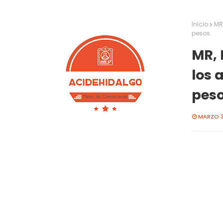
Inicio
MR
pesos.
MR, 
los 
peso
MARZO 3