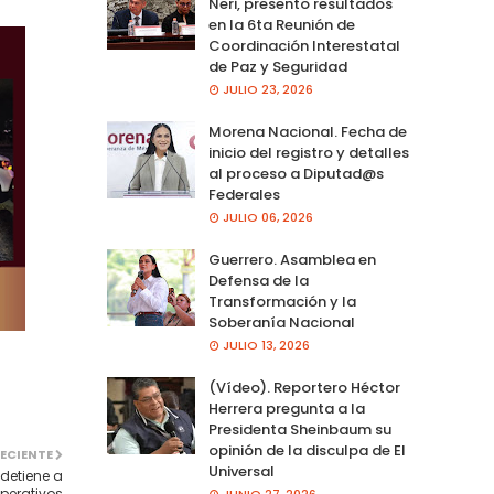
Neri, presento resultados
en la 6ta Reunión de
Coordinación Interestatal
de Paz y Seguridad
JULIO 23, 2026
Morena Nacional. Fecha de
inicio del registro y detalles
al proceso a Diputad@s
Federales
JULIO 06, 2026
Guerrero. Asamblea en
Defensa de la
Transformación y la
Soberanía Nacional
JULIO 13, 2026
(Vídeo). Reportero Héctor
Herrera pregunta a la
Presidenta Sheinbaum su
opinión de la disculpa de El
ECIENTE
Universal
detiene a
perativos