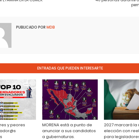
per
PUBLICADO POR
MDB
ENTRADAS QUE PUEDEN INTERESARTE
res y peores
MORENA está a punto de
2027 marcará la 
ador@s
anunciar a sus candidatos
elección con ree
s
a gubernaturas.
para legisladore