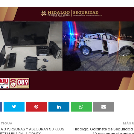
NTIGUA
MÁS R
 A 3 PERSONAS Y ASEGURAN 50 KILOS
Hidalgo. Gabinete de Seguridad 
FETAMINA EN LA CDMÉX.
40 personas durante o