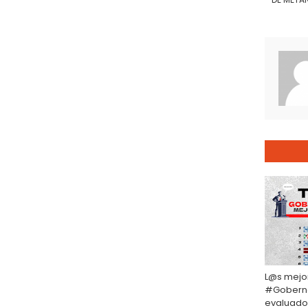
L@s mejo
#Gobern
evaluado