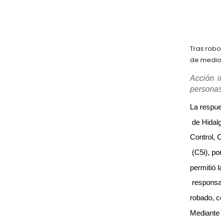
Tras robo
de medio 
Acción i
personas
La respue
 de Hidal
Control, 
 (C5i), po
permitió 
 responsa
robado, c
Mediante 