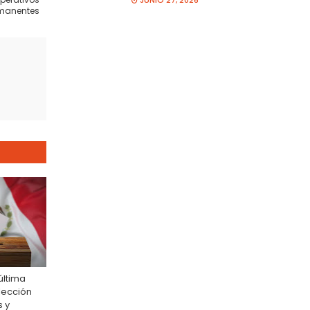
JUNIO 27, 2026
manentes
última
lección
s y