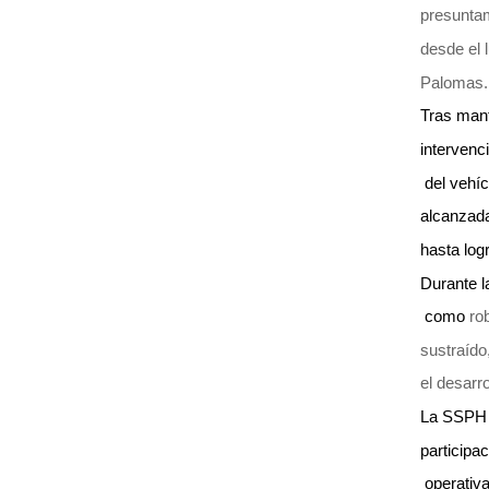
presuntam
desde el 
Palomas
Tras mant
intervenc
 del vehí
alcanzada
hasta log
Durante l
 como
rob
sustraído
e
l desarr
La SSPH r
participa
 operativa