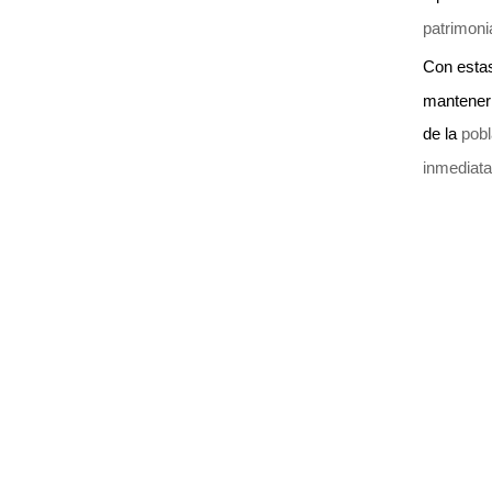
patrimonia
Con estas
mantener 
de la
pobla
inmediata