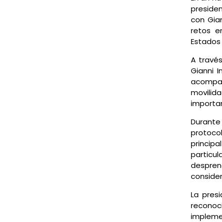
preside
con Gian
retos e
Estados
A través
Gianni I
acompañ
movilid
importan
Durante
protoco
principa
particul
desprend
consider
La pres
recono
impleme