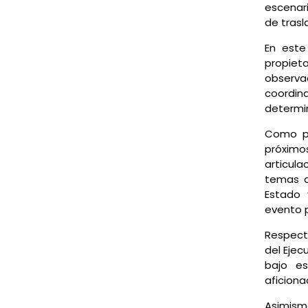
escenari
de trasl
En este
propie
observ
coordin
determin
Como pa
próximo
articula
temas a
Estado 
evento p
Respecto
del Ejec
bajo es
aficiona
Asimism