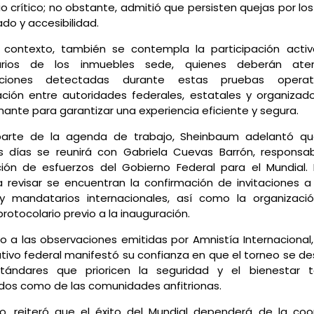
o crítico; no obstante, admitió que persisten quejas por lo
ado y accesibilidad.
 contexto, también se contempla la participación activ
tarios de los inmuebles sede, quienes deberán ate
aciones detectadas durante estas pruebas operat
ación entre autoridades federales, estatales y organizad
ante para garantizar una experiencia eficiente y segura.
rte de la agenda de trabajo, Sheinbaum adelantó qu
s días se reunirá con Gabriela Cuevas Barrón, responsa
ción de esfuerzos del Gobierno Federal para el Mundial. 
 revisar se encuentran la confirmación de invitaciones a
y mandatarios internacionales, así como la organizaci
rotocolario previo a la inauguración.
 a las observaciones emitidas por Amnistía Internacional, l
utivo federal manifestó su confianza en que el torneo se des
tándares que prioricen la seguridad y el bienestar 
dos como de las comunidades anfitrionas.
o, reiteró que el éxito del Mundial dependerá de la coo