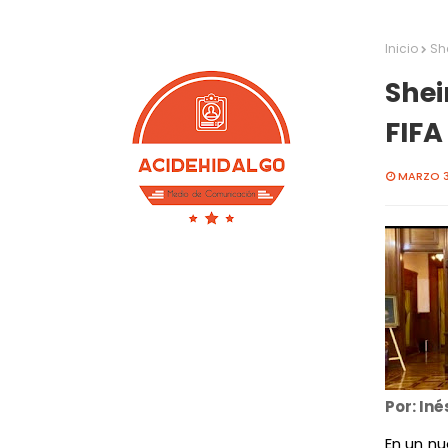
Inicio
Sh
Shei
FIFA
MARZO 3
Por: In
En un nu