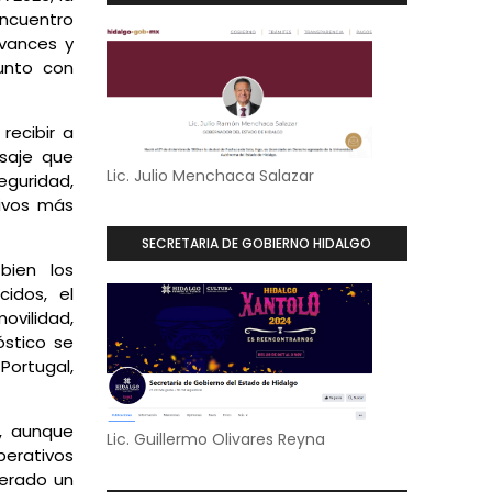
encuentro
avances y
unto con
recibir a
nsaje que
Lic. Julio Menchaca Salazar
eguridad,
tivos más
SECRETARIA DE GOBIERNO HIDALGO
bien los
idos, el
movilidad,
óstico se
Portugal,
o, aunque
Lic. Guillermo Olivares Reyna
erativos
nerado un