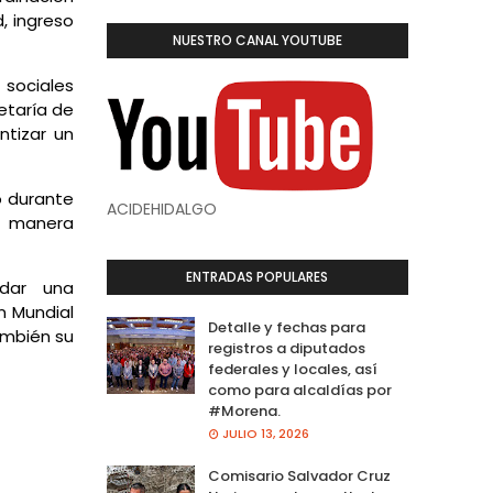
, ingreso
NUESTRO CANAL YOUTUBE
 sociales
etaría de
ntizar un
o durante
ACIDEHIDALGO
e manera
ENTRADAS POPULARES
idar una
un Mundial
Detalle y fechas para
ambién su
registros a diputados
federales y locales, así
como para alcaldías por
#Morena.
JULIO 13, 2026
Comisario Salvador Cruz