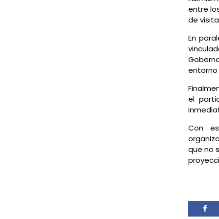
entre lo
de visit
En paral
vinculad
Goberna
entorno
Finalmen
el part
inmediat
Con es
organiza
que no s
proyecc