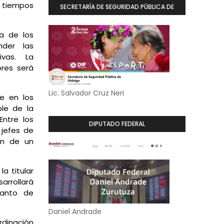
s tiempos
SECRETARÍA DE SEGURIDAD PÚBLICA DE
HIDALGO
a de los
nder las
ivas. La
ores será
Lic. Salvador Cruz Neri
e en los
ble de la
Entre los
DIPUTADO FEDERAL
 jefes de
ón de un
a titular
arrollará
tanto de
Daniel Andrade
rdinación