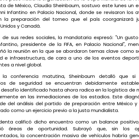
nta de México, Claudia Sheinbaum, sostuvo este lunes un 
ni Infantino en Palacio Nacional, donde se revisaron los 
n la preparación del torneo que el país coorganizará j
 Unidos y Canadá.
 de sus redes sociales, la mandataria expresó: "Un gusto 
nfantino, presidente de la FIFA, en Palacio Nacional", me
ó la reunión en la que se abordaron temas clave como s
ad e infraestructura, de cara a uno de los eventos depor
tes a nivel global.
 la conferencia matutina, Sheinbaum detalló que si 
los de seguridad se encuentran debidamente establec
l desafío identificado hasta ahora radica en la logística de 
armente en las inmediaciones de los estadios. Este diagn
e del análisis del partido de preparación entre México y 
ado como un ejercicio previo a la justa mundialista.
identa calificó dicho encuentro como un balance positiv
ció áreas de oportunidad. Subrayó que, sin los op
ntados, la concentración masiva de vehículos habría ge