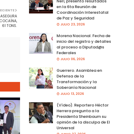
Neri, presento resultados
en la 6ta Reunión de
ECIENTE
Coordinación Interestatal
 ASEGURA
de Paz y Seguridad
COCAÍNA,
JULIO 23, 2026
61 TONS.
Morena Nacional. Fecha de
inicio del registro y detalles
al proceso a Diputad@s
Federales
JULIO 06, 2026
Guerrero. Asamblea en
Defensa de la
Transformación y la
Soberanía Nacional
JULIO 13, 2026
(Vídeo). Reportero Héctor
Herrera pregunta a la
Presidenta Sheinbaum su
opinión de la disculpa de El
Universal