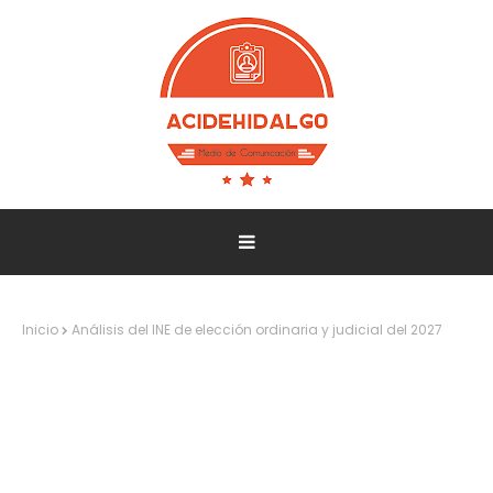
Inicio
Análisis del INE de elección ordinaria y judicial del 2027