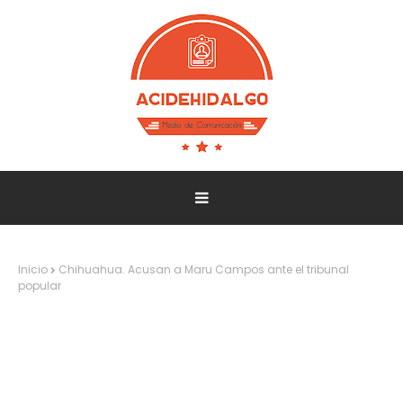
Inicio
Chihuahua. Acusan a Maru Campos ante el tribunal
popular