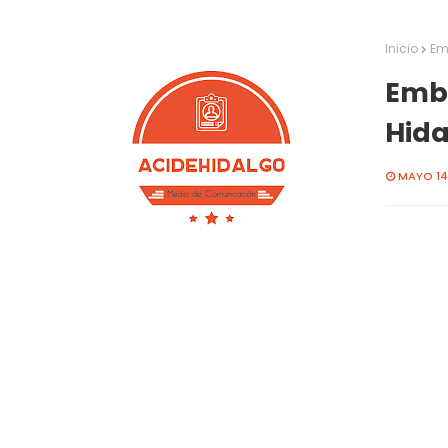
Inicio
Em
Emba
Hida
MAYO 14