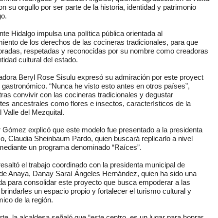
n su orgullo por ser parte de la historia, identidad y patrimonio
go.
te Hidalgo impulsa una política pública orientada al 
iento de los derechos de las cocineras tradicionales, para que
oradas, respetadas y reconocidas por su nombre como creadoras
ntidad cultural del estado.
dora Beryl Rose Sisulu expresó su admiración por este proyect
 y gastronómico. “Nunca he visto esto antes en otros países”, 
ras convivir con las cocineras tradicionales y degustar
ntes ancestrales como flores e insectos, característicos de la 
 Valle del Mezquital.
 Gómez explicó que este modelo fue presentado a la presidenta
o, Claudia Sheinbaum Pardo, quien buscará replicarlo a nivel 
 mediante un programa denominado “Raíces”.
esaltó el trabajo coordinado con la presidenta municipal de 
de Anaya, Danay Saraí Ángeles Hernández, quien ha sido una
ada para consolidar este proyecto que busca empoderar a las
brindarles un espacio propio y fortalecer el turismo cultural y 
ico de la región.
rte, la alcaldesa señaló que “este centro, es un lugar para honrar