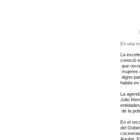
En una nu
La excele
conoció e
 que reco
 mujeres 
 digno par
habita en 
La agenda
Julio Men
entidades
 de la pob
En el rec
del Gobie
cocineras
Aguilar, 