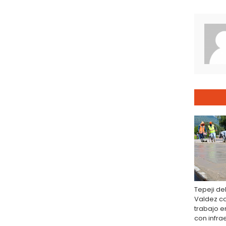
Tepeji del
Valdez co
trabajo 
con infra