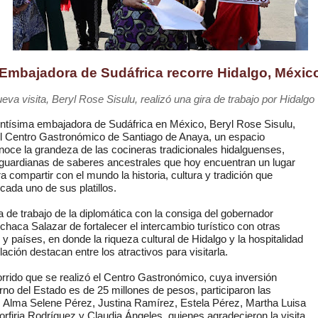
Embajadora de Sudáfrica recorre Hidalgo, Méxic
eva visita, Beryl
Rose Sisulu, realizó una gira de trabajo por Hidalgo
ntísima embajadora de Sudáfrica en México, Beryl Rose Sisulu, 
l Centro Gastronómico de Santiago de Anaya, un espacio
noce la grandeza de las cocineras tradicionales hidalguenses,
guardianas de saberes ancestrales que hoy encuentran un lugar
a compartir con el mundo la historia, cultura y tradición que 
cada uno de sus platillos.
 de trabajo de la diplomática con la consiga del gobernador 
chaca Salazar de fortalecer el intercambio turístico con otras 
 y países, en donde la riqueza cultural de Hidalgo y la hospitalidad
lación destacan entre los atractivos para visitarla.
orrido que se realizó el Centro Gastronómico, cuya inversión 
rno del Estado es de 25 millones de pesos, participaron las 
 Alma Selene Pérez, Justina Ramírez, Estela Pérez, Martha Luisa 
Porfiria Rodríguez y Claudia Ángeles, quienes agradecieron la visita 