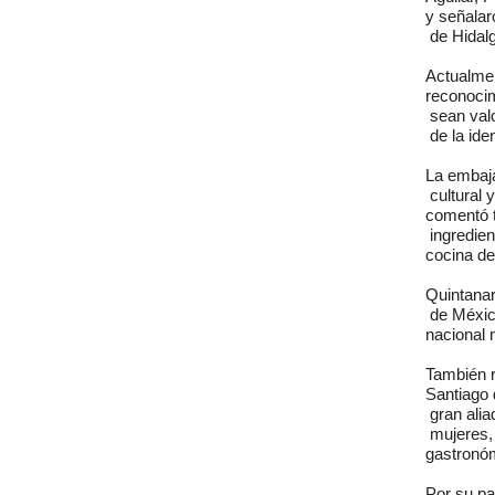
y señalaro
 de Hidal
Actualmen
reconocim
 sean val
 de la ide
La embaja
 cultural
comentó t
 ingredie
cocina del
Quintanar
 de Méxic
nacional
También r
Santiago 
 gran ali
 mujeres, 
gastronóm
Por su pa