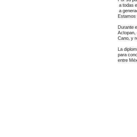
 a todas 
 a genera
Estamos l
Durante e
Actopan, 
Cano, y r
La diplom
para cono
entre Méx