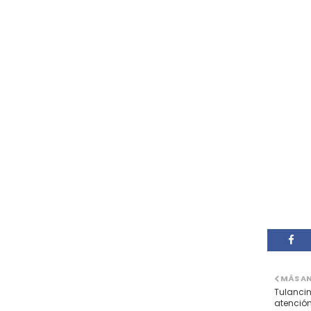
MÁS A
Tulancin
atención