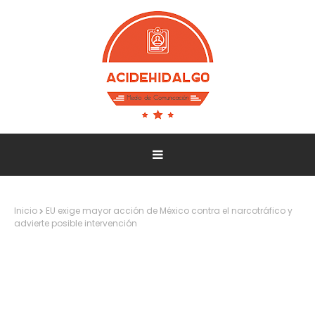
Inicio
EU exige mayor acción de México contra el narcotráfico y
advierte posible intervención