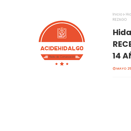
Inicio
Hi
REZAGO
Hida
REC
14 
MAYO 25