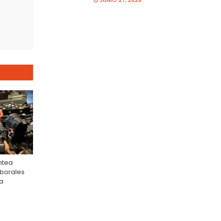
JUNIO 27, 2026
ntea
aborales
ra