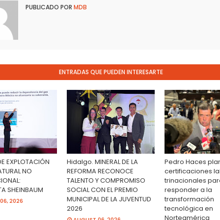
PUBLICADO POR
MDB
ENTRADAS QUE PUEDEN INTERESARTE
 DE EXPLOTACIÓN
Hidalgo. MINERAL DE LA
Pedro Haces pla
ATURAL NO
REFORMA RECONOCE
certificaciones l
IONAL:
TALENTO Y COMPROMISO
trinacionales pa
TA SHEINBAUM
SOCIAL CON EL PREMIO
responder a la
MUNICIPAL DE LA JUVENTUD
transformación
06, 2026
2026
tecnológica en
Norteamérica
AUGUST 06, 2026