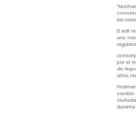
“Mucha
concret
las cosa
El edil 
una mes
regulari
La incor
por el G
de Nopa
años, r
Finalmen
cambio q
ciudada
durante