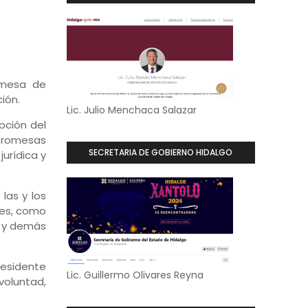
 mesa de
ión.
Lic. Julio Menchaca Salazar
pción del
 promesas
SECRETARIA DE GOBIERNO HIDALGO
urídica y
las y los
les, como
o y demás
residente
Lic. Guillermo Olivares Reyna
voluntad,