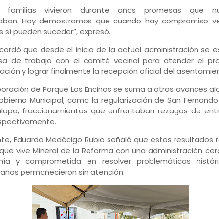
s familias vivieron durante años promesas que n
aban. Hoy demostramos que cuando hay compromiso ve
s sí pueden suceder”, expresó.
recordó que desde el inicio de la actual administración se e
a de trabajo con el comité vecinal para atender el pr
zación y lograr finalmente la recepción oficial del asentamie
poración de Parque Los Encinos se suma a otros avances a
obierno Municipal, como la regularización de San Fernand
lapa, fraccionamientos que enfrentaban rezagos de entr
espectivamente.
te, Eduardo Medécigo Rubio señaló que estos resultados re
ue vive Mineral de la Reforma con una administración cer
nía y comprometida en resolver problemáticas histór
 años permanecieron sin atención.