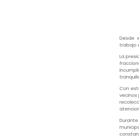
Desde e
trabajo 
La presi
fraccion
incumpli
tranquil
Con esta
vecinos 
recolecc
atencion
Durante
municipa
constanc