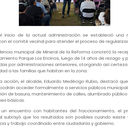
l inicio de la actual administración se estableció una
con el comité vecinal para atender el proceso de regularizac
dencia municipal de Mineral de la Reforma concretó la rece
amiento Parque Los Encinos, luego de 14 años de rezago y
das por administraciones anteriores, otorgando así certeza j
idad a las familias que habitan en la zona.
 acción, el alcalde, Eduardo Medécigo Rubio, destacó que 
podrán acceder formalmente a servicios públicos municipa
ión de basura, mantenimiento de calles, alumbrado públic
es básicas.
 un encuentro con habitantes del fraccionamiento, el p
l subrayó que los resultados son posibles cuando existe 
ia y trabajo coordinado entre ciudadanía y gobierno.