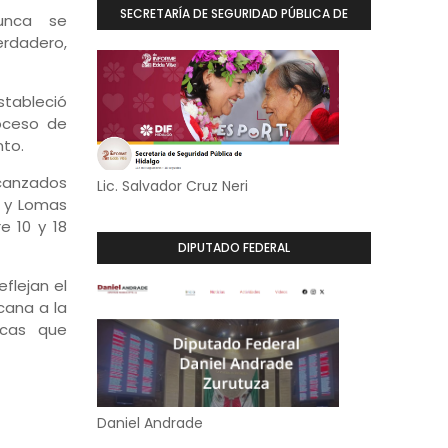
SECRETARÍA DE SEGURIDAD PÚBLICA DE
unca se
rdadero,
HIDALGO
stableció
oceso de
nto.
lcanzados
Lic. Salvador Cruz Neri
o y Lomas
e 10 y 18
DIPUTADO FEDERAL
flejan el
cana a la
icas que
Daniel Andrade