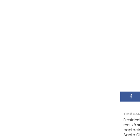
MÁS A
Presiden
realizó s
captació
Santa C