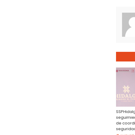
SSPHidal
seguimien
de coord
segurida