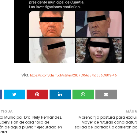
vía.
https://x.com/oharfuch/status/2057095635753386098?s=46
NTIGUA
MÁS R
ta Municipal, Dra. Nely Hernández,
Morena fija postura para exclui
upervisión de obra “olla de
Mayer de futuras candidatura
n de agua pluvial” ejecutada en
salida del partido (lo corrieron po
lara