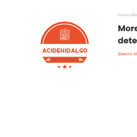
Inicio
Mo
More
dete
MAYO 20