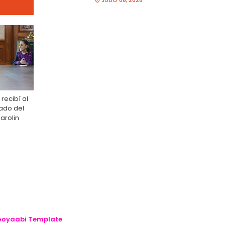
JULIO 06, 2026
 recibí al
tado del
Parolin
oyaabi Template