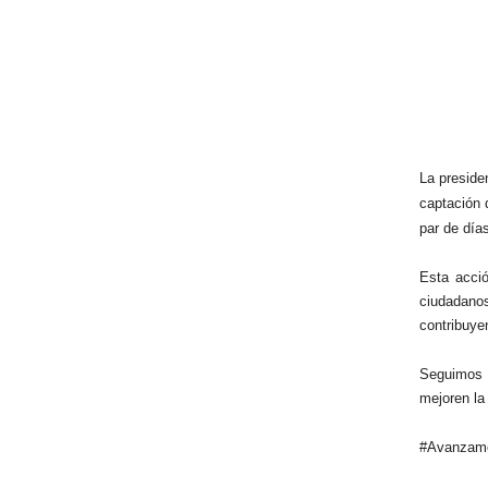
La preside
captación 
par de día
Esta acció
ciudadano
contribuye
Seguimos t
mejoren la
#Avanzamo