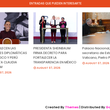
ENTRADAS QUE PUEDEN INTERESARTE
BLECEN LAS
PRESIDENTA SHEINBAUM
Palacio Nacional,
ES DIPLOMÁTICAS
FIRMA DECRETO PARA
secretario de Es
ICO Y PERÚ:
FORTALECER LA
Vaticano, Pietro 
TA CLAUDIA
TRANSPARENCIA EN MÉXICO
AUGUST 07, 2026
UM
AUGUST 07, 2026
07, 2026
Created By
Themes
| Distributed By
Go