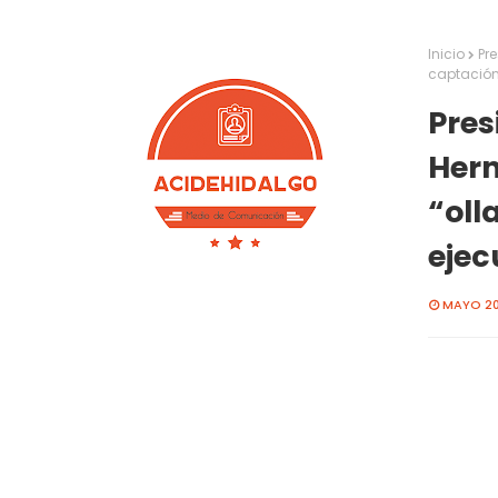
Inicio
Pre
captación
Pres
Hern
“oll
ejec
MAYO 20