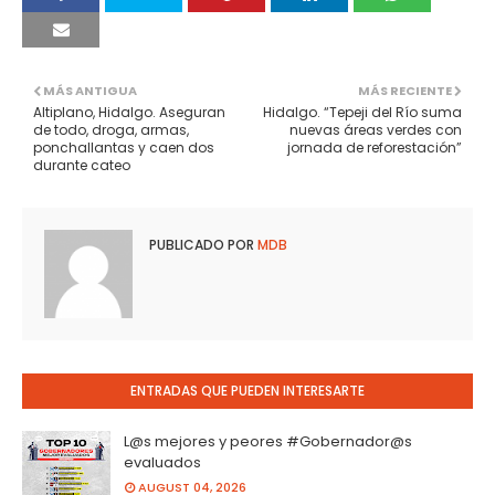
MÁS ANTIGUA
MÁS RECIENTE
Altiplano, Hidalgo. Aseguran
Hidalgo. “Tepeji del Río suma
de todo, droga, armas,
nuevas áreas verdes con
ponchallantas y caen dos
jornada de reforestación”
durante cateo
PUBLICADO POR
MDB
ENTRADAS QUE PUEDEN INTERESARTE
L@s mejores y peores #Gobernador@s
evaluados
AUGUST 04, 2026