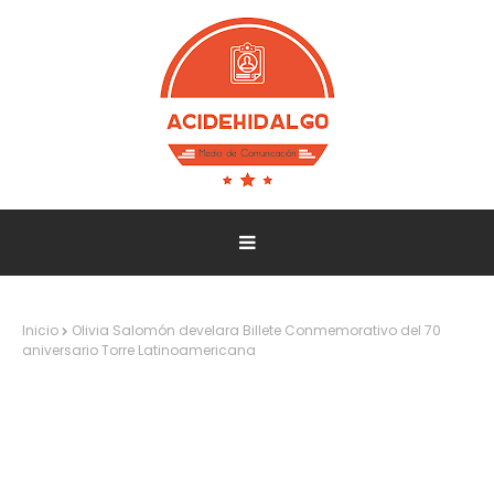
Inicio
Olivia Salomón develara Billete Conmemorativo del 70
aniversario Torre Latinoamericana