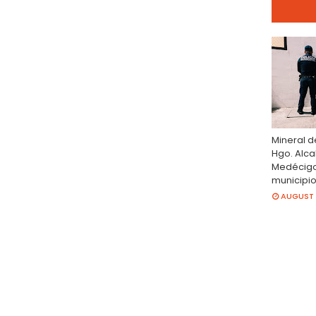
Mineral d
Hgo. Alc
Medécigo
municipi
AUGUST 