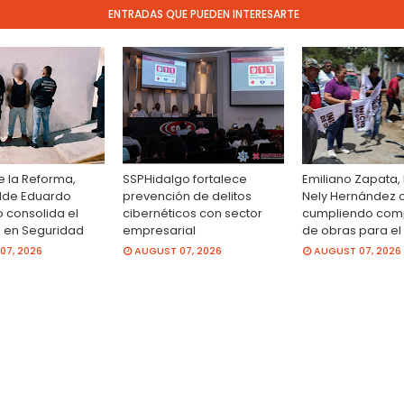
ENTRADAS QUE PUEDEN INTERESARTE
e la Reforma,
SSPHidalgo fortalece
Emiliano Zapata, 
alde Eduardo
prevención de delitos
Nely Hernández 
 consolida el
cibernéticos con sector
cumpliendo com
o en Seguridad
empresarial
de obras para el
07, 2026
AUGUST 07, 2026
AUGUST 07, 2026