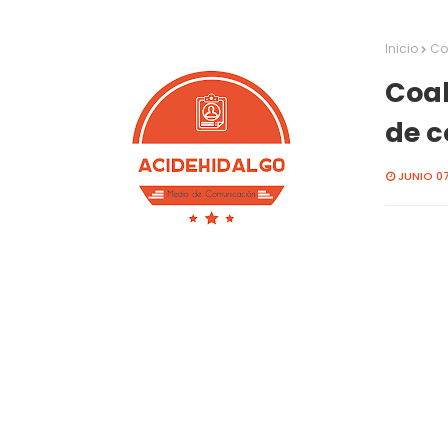
Inicio
Co
Coah
de c
JUNIO 07