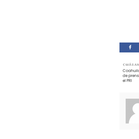
MÁS A
Coahuil
de prens
el PRI