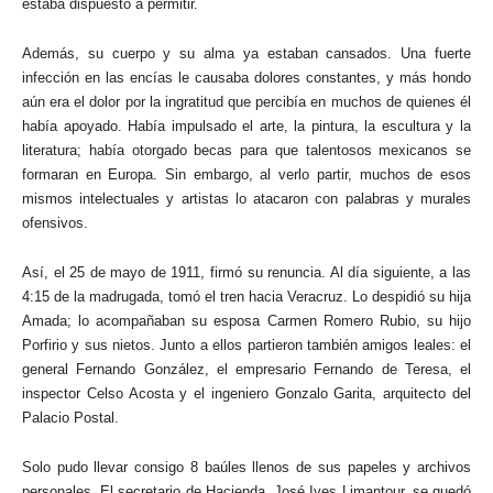
estaba dispuesto a permitir.
Además, su cuerpo y su alma ya estaban cansados. Una fuerte
infección en las encías le causaba dolores constantes, y más hondo
aún era el dolor por la ingratitud que percibía en muchos de quienes él
había apoyado. Había impulsado el arte, la pintura, la escultura y la
literatura; había otorgado becas para que talentosos mexicanos se
formaran en Europa. Sin embargo, al verlo partir, muchos de esos
mismos intelectuales y artistas lo atacaron con palabras y murales
ofensivos.
Así, el 25 de mayo de 1911, firmó su renuncia. Al día siguiente, a las
4:15 de la madrugada, tomó el tren hacia Veracruz. Lo despidió su hija
Amada; lo acompañaban su esposa Carmen Romero Rubio, su hijo
Porfirio y sus nietos. Junto a ellos partieron también amigos leales: el
general Fernando González, el empresario Fernando de Teresa, el
inspector Celso Acosta y el ingeniero Gonzalo Garita, arquitecto del
Palacio Postal.
Solo pudo llevar consigo 8 baúles llenos de sus papeles y archivos
personales. El secretario de Hacienda, José Ives Limantour, se quedó