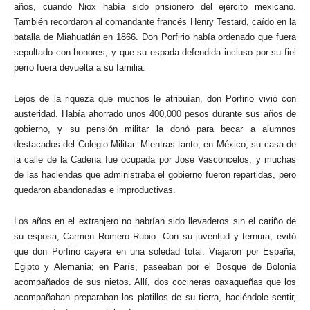
años, cuando Niox había sido prisionero del ejército mexicano.
También recordaron al comandante francés Henry Testard, caído en la
batalla de Miahuatlán en 1866. Don Porfirio había ordenado que fuera
sepultado con honores, y que su espada defendida incluso por su fiel
perro fuera devuelta a su familia.
Lejos de la riqueza que muchos le atribuían, don Porfirio vivió con
austeridad. Había ahorrado unos 400,000 pesos durante sus años de
gobierno, y su pensión militar la donó para becar a alumnos
destacados del Colegio Militar. Mientras tanto, en México, su casa de
la calle de la Cadena fue ocupada por José Vasconcelos, y muchas
de las haciendas que administraba el gobierno fueron repartidas, pero
quedaron abandonadas e improductivas.
Los años en el extranjero no habrían sido llevaderos sin el cariño de
su esposa, Carmen Romero Rubio. Con su juventud y ternura, evitó
que don Porfirio cayera en una soledad total. Viajaron por España,
Egipto y Alemania; en París, paseaban por el Bosque de Bolonia
acompañados de sus nietos. Allí, dos cocineras oaxaqueñas que los
acompañaban preparaban los platillos de su tierra, haciéndole sentir,