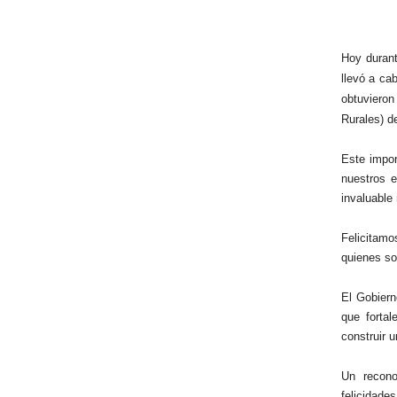
Hoy durant
llevó a ca
obtuvieron
Rurales) d
Este impor
nuestros e
invaluable 
Felicitamo
quienes so
El Gobiern
que forta
construir u
Un recono
felicidades