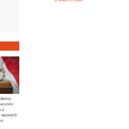
JUNIO 27, 2026
última
lección
s y
 ajustará
so