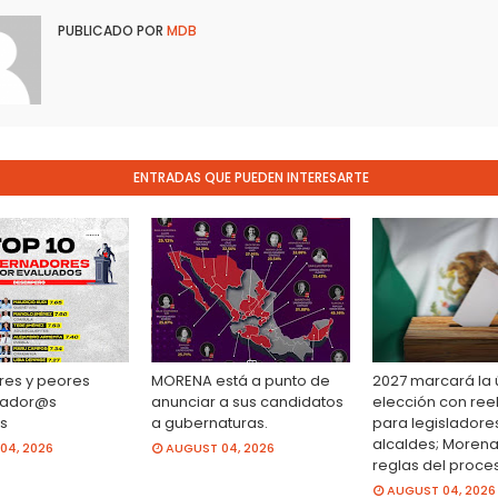
PUBLICADO POR
MDB
ENTRADAS QUE PUEDEN INTERESARTE
res y peores
MORENA está a punto de
2027 marcará la 
ador@s
anunciar a sus candidatos
elección con ree
s
a gubernaturas.
para legisladore
alcaldes; Morena
04, 2026
AUGUST 04, 2026
reglas del proce
AUGUST 04, 2026