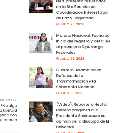
Neri, presento resultados
en la 6ta Reunión de
Coordinación Interestatal
de Paz y Seguridad
JULIO 23, 2026
Morena Nacional. Fecha de
inicio del registro y detalles
al proceso a Diputad@s
Federales
JULIO 06, 2026
Guerrero. Asamblea en
Defensa de la
Transformación y la
Soberanía Nacional
JULIO 13, 2026
ECIENTE
(Vídeo). Reportero Héctor
SPHidalgo
Herrera pregunta a la
 libertad
rgado con
Presidenta Sheinbaum su
rocarburo
opinión de la disculpa de El
Universal