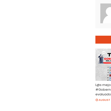
L@s mejo
#Gobern
evaluado
AUGUST 