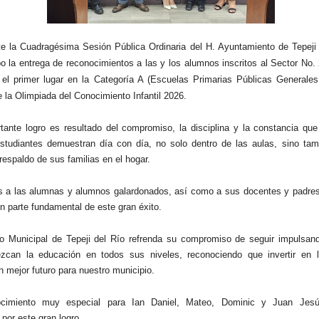
e la Cuadragésima Sesión Pública Ordinaria del H. Ayuntamiento de Tepeji 
bo la entrega de reconocimientos a las y los alumnos inscritos al Sector No.
 el primer lugar en la Categoría A (Escuelas Primarias Públicas Generale
e la Olimpiada del Conocimiento Infantil 2026.
tante logro es resultado del compromiso, la disciplina y la constancia que
studiantes demuestran día con día, no solo dentro de las aulas, sino tam
respaldo de sus familias en el hogar.
s a las alumnas y alumnos galardonados, así como a sus docentes y padres 
n parte fundamental de este gran éxito.
o Municipal de Tepeji del Río refrenda su compromiso de seguir impulsan
lezcan la educación en todos sus niveles, reconociendo que invertir en 
n mejor futuro para nuestro municipio.
cimiento muy especial para Ian Daniel, Mateo, Dominic y Juan Jes
 por este gran logro.