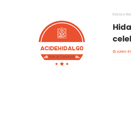
Inicio
Hid
Hida
cele
JUNIO 04