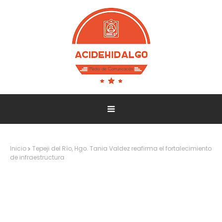
Inicio
Tepeji del Río, Hgo. Tania Valdez reafirma el fortalecimiento
de infraestructura