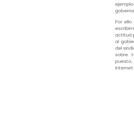
ejemplo
goberna
Por ello
escribi
actitud
al gobi
del sind
sobre t
puesto,
internet.