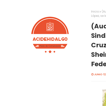
Inicio
(A
López, se 
(Aud
Sind
Cruz
Shei
Fede
JUNIO 12