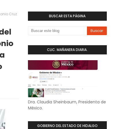
tonio Cruz
BUSCAR ESTA PÁGINA
del
onio
CLIC. MAÑANERA DIARIA.
 a
o
Dra. Claudia Sheinbaum, Presidenta de
México.
GOBIERNO DEL ESTADO DE HIDALGO