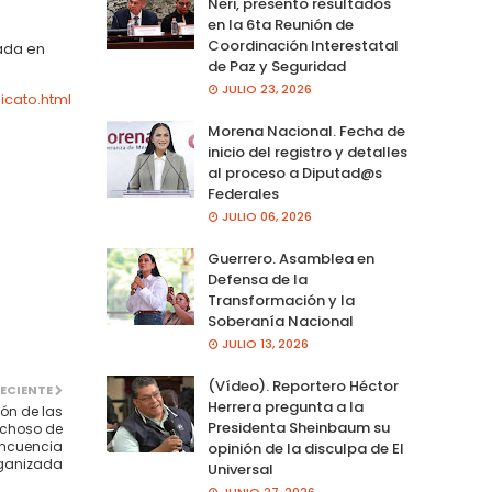
Neri, presento resultados
en la 6ta Reunión de
Coordinación Interestatal
gada en
de Paz y Seguridad
JULIO 23, 2026
cato.html
Morena Nacional. Fecha de
inicio del registro y detalles
al proceso a Diputad@s
Federales
JULIO 06, 2026
Guerrero. Asamblea en
Defensa de la
Transformación y la
Soberanía Nacional
JULIO 13, 2026
(Vídeo). Reportero Héctor
ECIENTE
Herrera pregunta a la
ón de las
Presidenta Sheinbaum su
echoso de
incuencia
opinión de la disculpa de El
ganizada
Universal