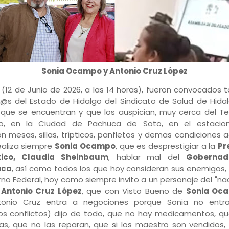
Sonia Ocampo y Antonio Cruz López
 (12 de Junio de 2026, a las 14 horas), fueron convocados 
@s del Estado de Hidalgo del Sindicato de Salud de Hidal
s que se encuentran y que los auspician, muy cerca del T
co, en la Ciudad de Pachuca de Soto, en el estacio
 mesas, sillas, trípticos, panfletos y demas condiciones 
ealiza siempre
Sonia Ocampo
, que es desprestigiar a la
Pr
ico, Claudia Sheinbaum
, hablar mal del
Gobernad
aca
, así como todos los que hoy consideran sus enemigos
rno Federal, hoy como siempre invito a un personaje del "nac
e
Antonio Cruz López
, que con Visto Bueno de
Sonia Oc
onio Cruz entra a negociones porque Sonia no entr
s conflictos) dijo de todo, que no hay medicamentos, q
as, que no las reparan, que si los maestro son vendidos, 