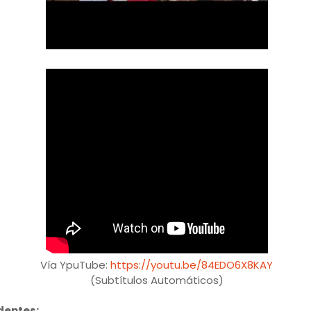
Vía YpuTube:
https://youtu.be/84EDO6X8KAY
(Subtítulos Automáticos)
dentes: