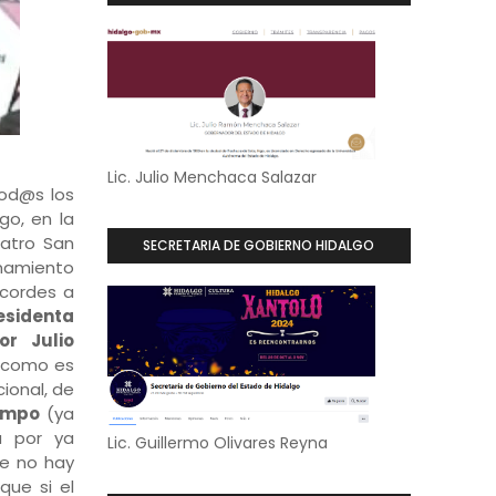
Lic. Julio Menchaca Salazar
tod@s los
go, en la
eatro San
SECRETARIA DE GOBIERNO HIDALGO
namiento
acordes a
esidenta
or Julio
, como es
ional, de
ampo
(ya
a por ya
Lic. Guillermo Olivares Reyna
ue no hay
que si el