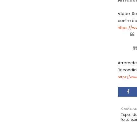
Vídeo. So
centro de
https://
Arremete 
"incondic
https://ww
MÁS A
Tepeji de
fortalec