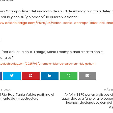
nia Ocampo, líder del sindicato de salud de #Hidalgo, grita a dele
 salud y con su "golpeador" la quieren lesionar.
www.acidehidalgo.com/2025/06/video-sonia-ocampo-lider-del-sindi
líder de Salud en #Hidalgo, Sonia Ocampo ahora hasta con su
ionales".
w.acidehidalgo.com/2025/06/arremete-lider-de-salud-en-hidalgo.html
NTIGUA
MÁS R
l Río, Hgo. Tania Valdez reafirma el
ANAM y SSPC ponen a disposici
imiento de infraestructura
autoridades a funcionario sosp
hechos relacionados con del
or