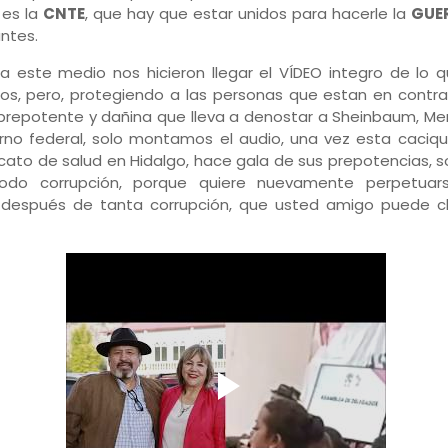
 es la
CNTE
, que hay que estar unidos para hacerle la
GUE
ntes.
 a este medio nos hicieron llegar el VÍDEO integro de lo q
mos, pero, protegiendo a las personas que estan en contr
 prepotente y dañina que lleva a denostar a Sheinbaum, M
erno federal, solo montamos el audio, una vez esta caciq
icato de salud en Hidalgo, hace gala de sus prepotencias, s
odo corrupción, porque quiere nuevamente perpetuar
 después de tanta corrupción, que usted amigo puede c