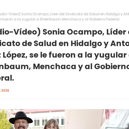
udio-Vídeo) Sonia Ocampo, Líder del Sindicato de Salud en Hidalgo y An
le fueron a la yugular a Sheinbaum, Menchaca y al Gobierno Federal.
io-Vídeo) Sonia Ocampo, Líder 
icato de Salud en Hidalgo y Ant
 López, se le fueron a la yugular
nbaum, Menchaca y al Gobiern
ral.
, 2026