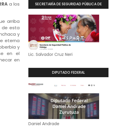
RRA
a los
SECRETARÍA DE SEGURIDAD PÚBLICA DE
HIDALGO
ue arriba
a de esta
enchaca y
ue eterna
oberbia y
se en el
Lic. Salvador Cruz Neri
hecar en
DIPUTADO FEDERAL
Daniel Andrade