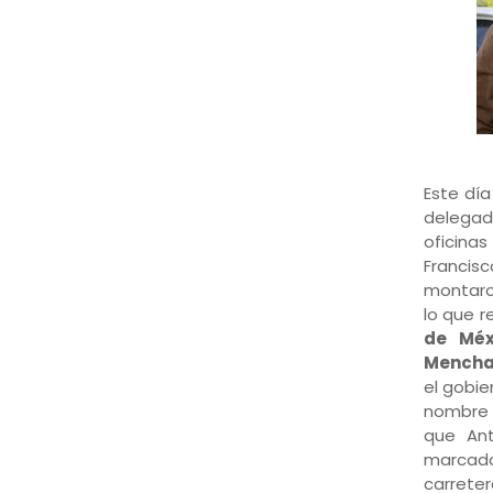
Este día
delegad
oficina
Francis
montaron
lo que r
de Méx
Mench
el gobie
nombr
que Ant
marcado
carreter