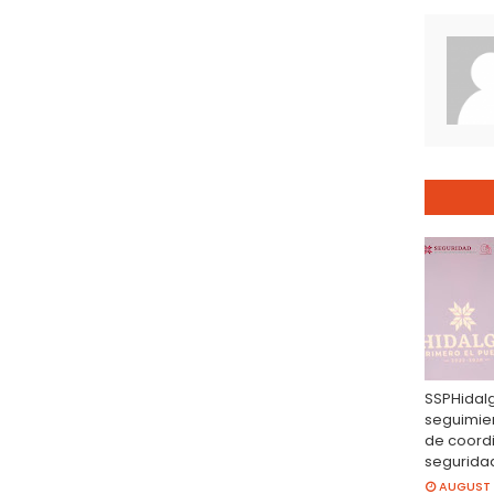
SSPHidal
seguimien
de coord
segurida
AUGUST 