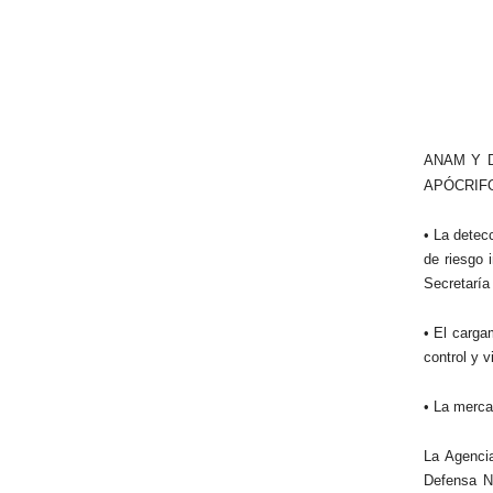
ANAM Y 
APÓCRIF
• La detec
de riesgo 
Secretaría
• El carga
control y v
• La merca
La Agenci
Defensa Na