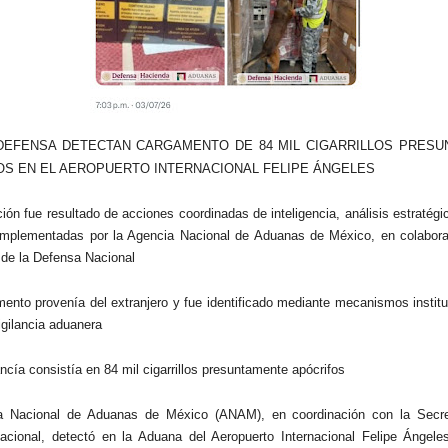
DEFENSA DETECTAN CARGAMENTO DE 84 MIL CIGARRILLOS PRES
OS EN EL AEROPUERTO INTERNACIONAL FELIPE ÁNGELES
ción fue resultado de acciones coordinadas de inteligencia, análisis estratégi
implementadas por la Agencia Nacional de Aduanas de México, en colabora
 de la Defensa Nacional
mento provenía del extranjero y fue identificado mediante mecanismos instit
igilancia aduanera
ncía consistía en 84 mil cigarrillos presuntamente apócrifos
a Nacional de Aduanas de México (ANAM), en coordinación con la Secre
cional, detectó en la Aduana del Aeropuerto Internacional Felipe Ángele