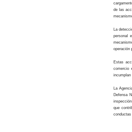
cargamento
de las acc
mecanismos
La detecci
personal e
mecanismos
operación 
Estas acci
comercio e
incumplan 
La Agenci
Defensa Na
inspección
que contri
conductas i