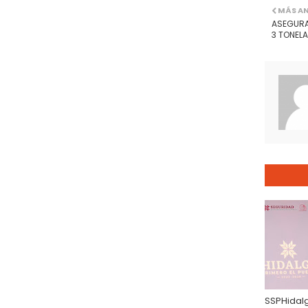
MÁS A
ASEGURA
3 TONELA
SSPHidal