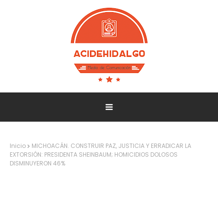
Inicio
MICHOACÁN. CONSTRUIR PAZ, JUSTICIA Y ERRADICAR LA
EXTORSIÓN: PRESIDENTA SHEINBAUM; HOMICIDIOS DOLOSOS
DISMINUYERON 46%