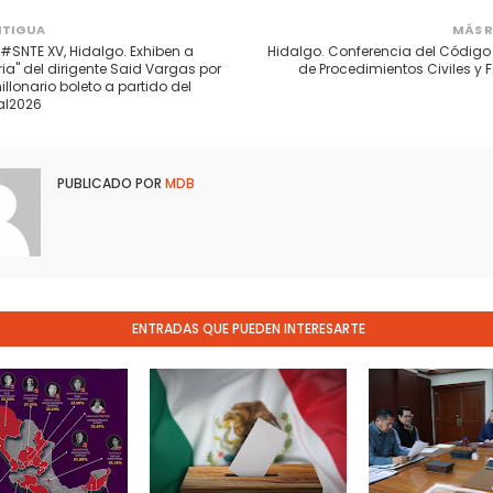
NTIGUA
MÁS R
#SNTE XV, Hidalgo. Exhiben a
Hidalgo. Conferencia del Código
ria" del dirigente Said Vargas por
de Procedimientos Civiles y 
llonario boleto a partido del
l2026
PUBLICADO POR
MDB
ENTRADAS QUE PUEDEN INTERESARTE