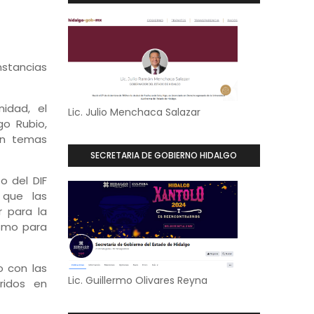
nstancias
idad, el
Lic. Julio Menchaca Salazar
go Rubio,
en temas
SECRETARIA DE GOBIERNO HIDALGO
o del DIF
 que las
r para la
ismo para
o con las
Lic. Guillermo Olivares Reyna
iridos en