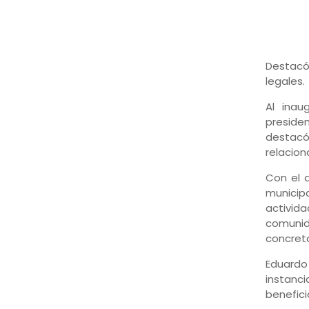
Destacó 
legales.
Al inau
preside
destacó
relacion
Con el 
municip
activid
comunid
concreta
Eduardo
instanc
benefici