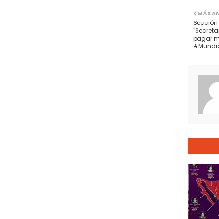
MÁS A
Sección 
"Secreta
pagar mi
#Mundia