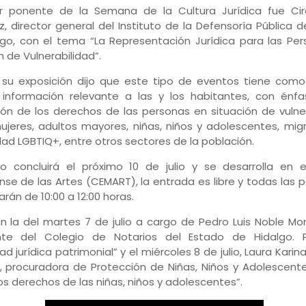
er ponente de la Semana de la Cultura Jurídica fue Cir
, director general del Instituto de la Defensoría Pública d
lgo, con el tema “La Representación Jurídica para las Pe
n de Vulnerabilidad”.
 su exposición dijo que este tipo de eventos tiene como
 información relevante a las y los habitantes, con énfa
ón de los derechos de las personas en situación de vulner
eres, adultos mayores, niñas, niños y adolescentes, migr
d LGBTIQ+, entre otros sectores de la población.
to concluirá el próximo 10 de julio y se desarrolla en 
nse de las Artes (CEMART), la entrada es libre y todas las 
arán de 10:00 a 12:00 horas.
 la del martes 7 de julio a cargo de Pedro Luis Noble Mon
nte del Colegio de Notarios del Estado de Hidalgo. P
ad jurídica patrimonial” y el miércoles 8 de julio, Laura Kari
 procuradora de Protección de Niñas, Niños y Adolescente
s derechos de las niñas, niños y adolescentes”.