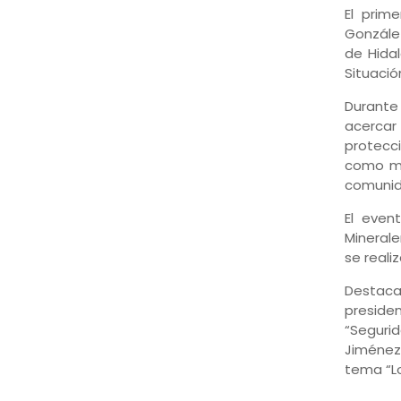
El prim
González
de Hida
Situació
Durante
acercar
protecci
como muj
comunida
El even
Minerale
se realiz
Destacan
preside
“Segurid
Jiménez,
tema “Lo