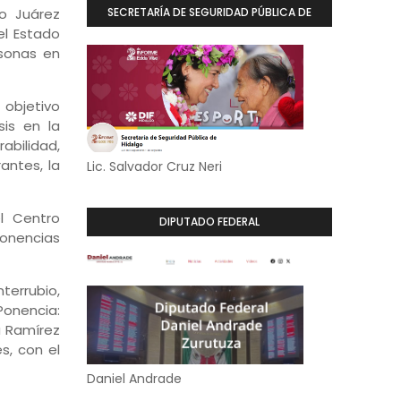
o Juárez
SECRETARÍA DE SEGURIDAD PÚBLICA DE
el Estado
HIDALGO
rsonas en
 objetivo
sis en la
abilidad,
antes, la
Lic. Salvador Cruz Neri
el Centro
DIPUTADO FEDERAL
ponencias
terrubio,
onencia:
na Ramírez
s, con el
Daniel Andrade