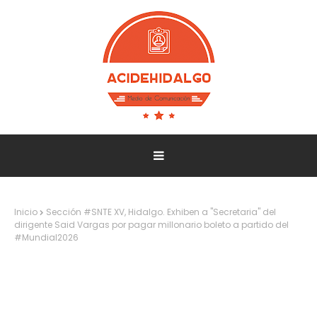
Inicio
Sección #SNTE XV, Hidalgo. Exhiben a "Secretaria" del
dirigente Said Vargas por pagar millonario boleto a partido del
#Mundial2026