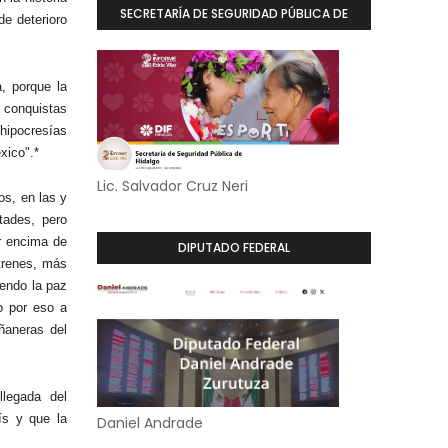
SECRETARÍA DE SEGURIDAD PÚBLICA DE
de deterioro
HIDALGO
, porque la
s conquistas
hipocresías
xico".*
Lic. Salvador Cruz Neri
os, en las y
tades, pero
r encima de
DIPUTADO FEDERAL
trenes, más
endo la paz
o por eso a
ñaneras del
llegada del
ís y que la
Daniel Andrade