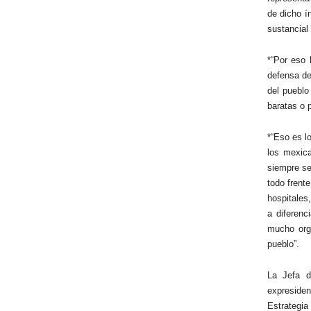
de dicho í
sustancial
*“Por eso 
defensa de
del pueblo
baratas o 
*“Eso es l
los mexica
siempre se
todo frent
hospitales
a diferenc
mucho orgu
pueblo”.
La Jefa d
expreside
Estrategia