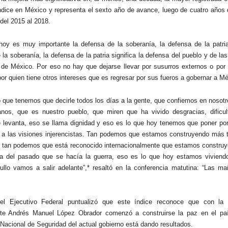
ndice en México y representa el sexto año de avance, luego de cuatro años 
 del 2015 al 2018.
hoy es muy importante la defensa de la soberanía, la defensa de la patria
 la soberanía, la defensa de la patria significa la defensa del pueblo y de la
 de México. Por eso no hay que dejarse llevar por susurros externos o por 
por quien tiene otros intereses que es regresar por sus fueros a gobernar a Mé
o que tenemos que decirle todos los días a la gente, que confiemos en nosotr
nos, que es nuestro pueblo, que miren que ha vivido desgracias, dificul
 levanta, eso se llama dignidad y eso es lo que hoy tenemos que poner po
e a las visiones injerencistas. Tan podemos que estamos construyendo más 
, tan podemos que está reconocido internacionalmente que estamos construy
ia del pasado que se hacía la guerra, eso es lo que hoy estamos viviend
llo vamos a salir adelante”,* resaltó en la conferencia matutina: “Las ma
el Ejecutivo Federal puntualizó que este índice reconoce que con la 
nte Andrés Manuel López Obrador comenzó a construirse la paz en el pa
 Nacional de Seguridad del actual gobierno está dando resultados.