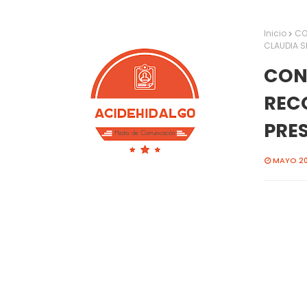
Inicio
CO
CLAUDIA 
CON
REC
PRE
MAYO 20