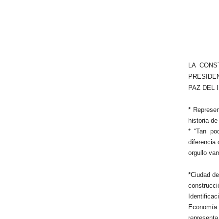
LA CONS
PRESIDEN
PAZ DEL 
* Represen
historia d
* “Tan po
diferencia
orgullo vam
*Ciudad de
construcc
Identifica
Economía y
representa