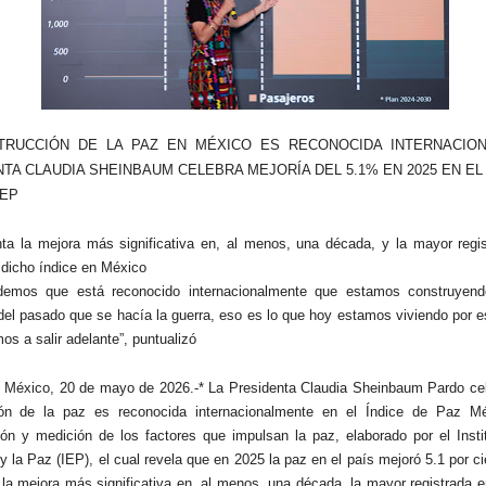
TRUCCIÓN DE LA PAZ EN MÉXICO ES RECONOCIDA INTERNACION
TA CLAUDIA SHEINBAUM CELEBRA MEJORÍA DEL 5.1% EN 2025 EN EL 
IEP
ta la mejora más significativa en, al menos, una década, y la mayor regis
e dicho índice en México
demos que está reconocido internacionalmente que estamos construyen
 del pasado que se hacía la guerra, eso es lo que hoy estamos viviendo por
os a salir adelante”, puntualizó
 México, 20 de mayo de 2026.-* La Presidenta Claudia Sheinbaum Pardo cel
ión de la paz es reconocida internacionalmente en el Índice de Paz M
ción y medición de los factores que impulsan la paz, elaborado por el Insti
 la Paz (IEP), el cual revela que en 2025 la paz en el país mejoró 5.1 por ci
 la mejora más significativa en, al menos, una década, la mayor registrada en