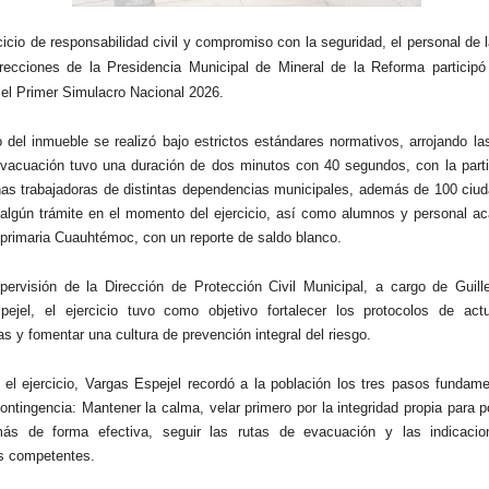
cicio de responsabilidad civil y compromiso con la seguridad, el personal de 
recciones de la Presidencia Municipal de Mineral de la Reforma particip
 el Primer Simulacro Nacional 2026.
o del inmueble se realizó bajo estrictos estándares normativos, arrojando la
 evacuación tuvo una duración de dos minutos con 40 segundos, con la parti
as trabajadoras de distintas dependencias municipales, además de 100 ciu
 algún trámite en el momento del ejercicio, así como alumnos y personal a
 primaria Cuauhtémoc, con un reporte de saldo blanco.
pervisión de la Dirección de Protección Civil Municipal, a cargo de Guill
pejel, el ejercicio tuvo como objetivo fortalecer los protocolos de act
s y fomentar una cultura de prevención integral del riesgo.
ar el ejercicio, Vargas Espejel recordó a la población los tres pasos fundam
contingencia: Mantener la calma, velar primero por la integridad propia para 
ás de forma efectiva, seguir las rutas de evacuación y las indicaci
s competentes.