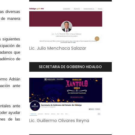
las diversas
ó de manera
s siguientes
cipación de
Lic. Julio Menchaca Salazar
dadanos que
cadémico de
SECRETARIA DE GOBIERNO HIDALGO
ermo Adrián
uación ante
entales ante
poder ayudar
ones de las
Lic. Guillermo Olivares Reyna