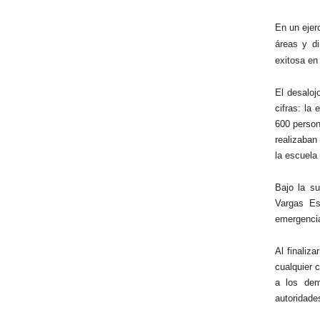
En un ejer
áreas y di
exitosa en
El desaloj
cifras: la
600 person
realizaban
la escuela
Bajo la su
Vargas Es
emergencia
Al finaliz
cualquier 
a los dem
autoridade