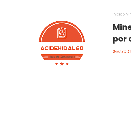
Inicio
Min
Mine
por 
MAYO 21,