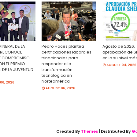
MINERAL DE LA
Pedro Haces plantea
Agosto de 2026,
 RECONOCE
certificaciones laborales
aprobación de 
 Y COMPROMISO
trinacionales para
en lo su nivel más
ON EL PREMIO
responder a la
AUGUST 04, 2026
L DE LA JUVENTUD
transformación
tecnológica en
Norteamérica
06, 2026
AUGUST 06, 2026
Created By
Themes
| Distributed By
Go