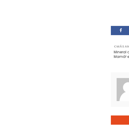
MÁS A
Mineral 
Mamá! e