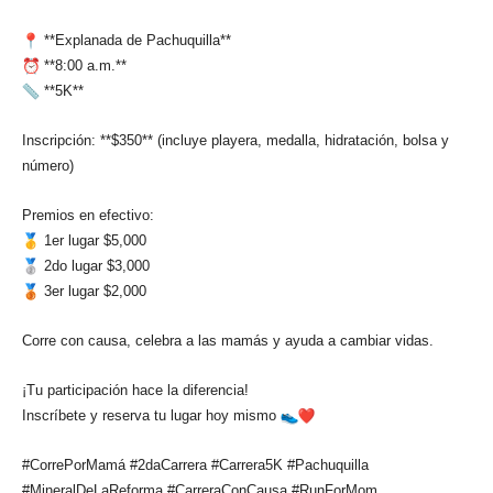
**Explanada de Pachuquilla**
**8:00 a.m.**
**5K**
Inscripción: **$350** (incluye playera, medalla, hidratación, bolsa y
número)
Premios en efectivo:
1er lugar $5,000
2do lugar $3,000
3er lugar $2,000
Corre con causa, celebra a las mamás y ayuda a cambiar vidas.
¡Tu participación hace la diferencia!
Inscríbete y reserva tu lugar hoy mismo
#CorrePorMamá #2daCarrera #Carrera5K #Pachuquilla
#MineralDeLaReforma #CarreraConCausa #RunForMom