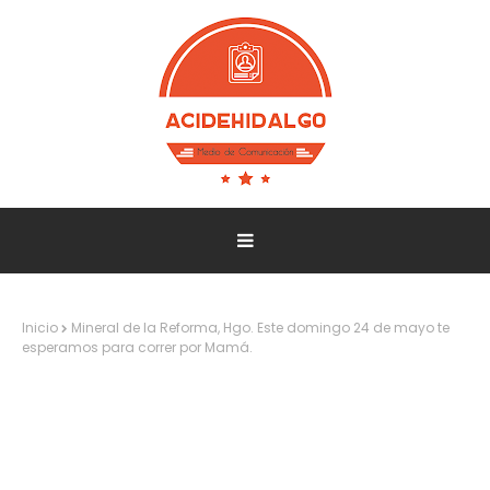
Inicio
Mineral de la Reforma, Hgo. Este domingo 24 de mayo te
esperamos para correr por Mamá.