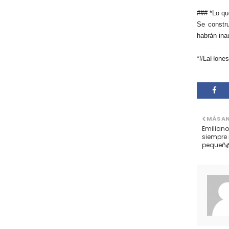
### *Lo qu
Se constru
habrán ina
*#LaHonest
MÁS A
Emiliano
siempre 
pequeñ