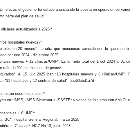
En efecto, el gobierno ha estado anunciando la puesta en operación de vario
o parte del plan de salud.
 oficiales actualizados a 2025:*
tos hospitales nuevos?*
pitales en 20 meses*: La cifra que mencionas coincide con lo que reportó 
riodo octubre 2024 - diciembre 2025.
pitales nuevos + 12 clínicas/UMF*: Es la meta total del 1 oct 2024 al 31 d
de más de *90 mil millones de pesos*.
ugurados*: Al 15 julio 2025 iban *13 hospitales nuevos y 8 clínicas/UMF*. 
an *31 hospitales y 12 centros de salud*. eae60ebd1a7d
e están esos hospitales?*
uyen en *IMSS, IMSS-Bienestar e ISSSTE* y varios se iniciaron con AMLO: 
hospitales + 6 UMF*:
a, BC*: Hospital General Regional, marzo 2025
Gutiérrez, Chiapas*: HGZ No.13, junio 2025