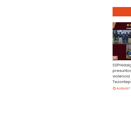
SSPHidalg
presunto
violencia 
Tezontep
AUGUST 