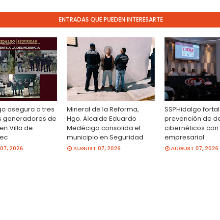
ENTRADAS QUE PUEDEN INTERESARTE
o asegura a tres
Mineral de la Reforma,
SSPHidalgo forta
s generadores de
Hgo. Alcalde Eduardo
prevención de de
en Villa de
Medécigo consolida el
cibernéticos con
ec
municipio en Seguridad
empresarial
07, 2026
AUGUST 07, 2026
AUGUST 07, 2026