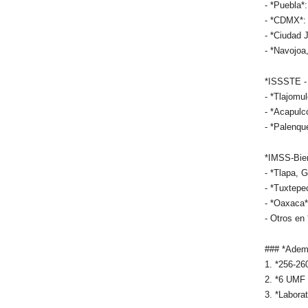
- *Puebla*
- *CDMX*:
- *Ciudad 
- *Navojoa
*ISSSTE - 
- *Tlajomul
- *Acapulc
- *Palenqu
*IMSS-Bien
- *Tlapa, G
- *Tuxtepe
- *Oaxaca*
- Otros en
### *Ademá
1. *256-26
2. *6 UMF 
3. *Labora