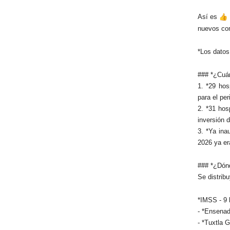
Así es
nuevos com
*Los datos
### *¿Cuán
1. *29 hos
para el pe
2. *31 hos
inversión 
3. *Ya ina
2026 ya er
### *¿Dónd
Se distrib
*IMSS - 9 
- *Ensenad
- *Tuxtla 