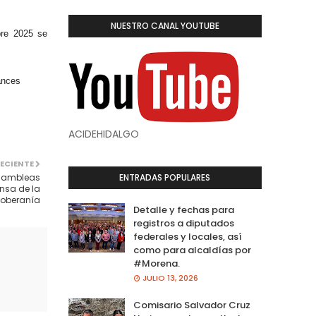
NUESTRO CANAL YOUTUBE
bre 2025 se
ances
ACIDEHIDALGO
ECIENTE
Asambleas
ENTRADAS POPULARES
nsa de la
Soberanía
Detalle y fechas para
registros a diputados
federales y locales, así
como para alcaldías por
#Morena.
JULIO 13, 2026
Comisario Salvador Cruz