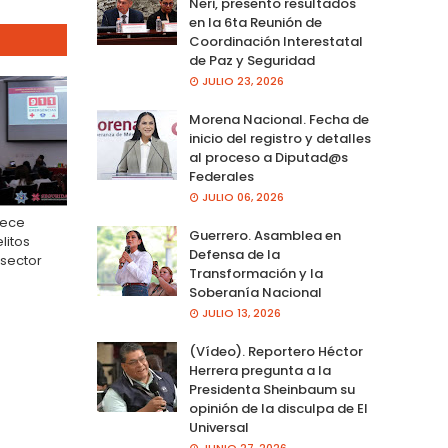
Neri, presento resultados
en la 6ta Reunión de
Coordinación Interestatal
de Paz y Seguridad
JULIO 23, 2026
Morena Nacional. Fecha de
inicio del registro y detalles
al proceso a Diputad@s
Federales
JULIO 06, 2026
lece
Guerrero. Asamblea en
litos
Defensa de la
 sector
Transformación y la
Soberanía Nacional
JULIO 13, 2026
(Vídeo). Reportero Héctor
Herrera pregunta a la
Presidenta Sheinbaum su
opinión de la disculpa de El
Universal