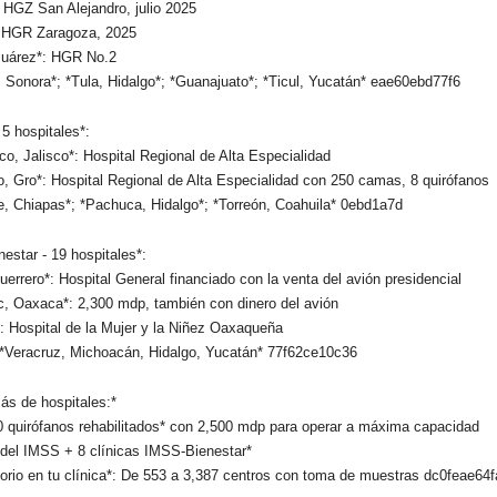
: HGZ San Alejandro, julio 2025
 HGR Zaragoza, 2025
Juárez*: HGR No.2
, Sonora*; *Tula, Hidalgo*; *Guanajuato*; *Ticul, Yucatán* eae60ebd77f6
5 hospitales*:
co, Jalisco*: Hospital Regional de Alta Especialidad
o, Gro*: Hospital Regional de Alta Especialidad con 250 camas, 8 quirófanos
e, Chiapas*; *Pachuca, Hidalgo*; *Torreón, Coahuila* 0ebd1a7d
estar - 19 hospitales*:
uerrero*: Hospital General financiado con la venta del avión presidencial
c, Oaxaca*: 2,300 mdp, también con dinero del avión
: Hospital de la Mujer y la Niñez Oaxaqueña
 *Veracruz, Michoacán, Hidalgo, Yucatán* 77f62ce10c36
s de hospitales:*
0 quirófanos rehabilitados* con 2,500 mdp para operar a máxima capacidad
del IMSS + 8 clínicas IMSS-Bienestar*
torio en tu clínica*: De 553 a 3,387 centros con toma de muestras dc0feae64f