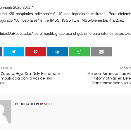
e viene 2025-2027:*
irán *20 hospitales adicionales*, 10 con ingenieros militares. Para diciem
ugurado *50 hospitales* entre IMSS, ISSSTE e IMSS-Bienestar. 4faf2ce1
idadDaResultados* es el hashtag que usa el gobierno para difundir estos av
NTIGUA
MÁS R
 Zapata, Hgo. Dra. Nely Hernández
Morena. Arrancan las 
impulsada con la voz de l@s
Informativas en Defe
@s
Transformación y la 
PUBLICADO POR
MDB