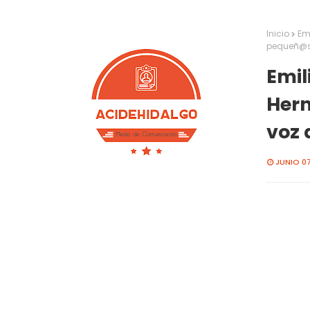
Inicio
Em
pequeñ@
Emil
Hern
voz
JUNIO 07