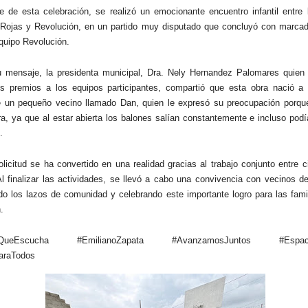
 de esta celebración, se realizó un emocionante encuentro infantil entre 
s Rojas y Revolución, en un partido muy disputado que concluyó con marcad
equipo Revolución.
u mensaje, la presidenta municipal, Dra. Nely Hernandez Palomares quie
os premios a los equipos participantes, compartió que esta obra nació a p
e un pequeño vecino llamado Dan, quien le expresó su preocupación porqu
ra, ya que al estar abierta los balones salían constantemente e incluso pod
.
licitud se ha convertido en una realidad gracias al trabajo conjunto entre 
Al finalizar las actividades, se llevó a cabo una convivencia con vecinos de
ndo los lazos de comunidad y celebrando este importante logro para las fam
.
noQueEscucha #EmilianoZapata #AvanzamosJuntos #Espacio
araTodos