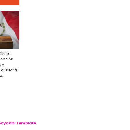
última
lección
s y
 ajustará
so
oyaabi Template