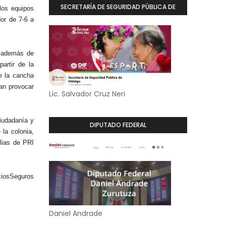
SECRETARÍA DE SEGURIDAD PÚBLICA DE
los equipos
or de 7-6 a
HIDALGO
n además de
artir de la
e la cancha
ían provocar
Lic. Salvador Cruz Neri
ciudadanía y
DIPUTADO FEDERAL
 la colonia,
ilias de PRI
sSeguros
Daniel Andrade