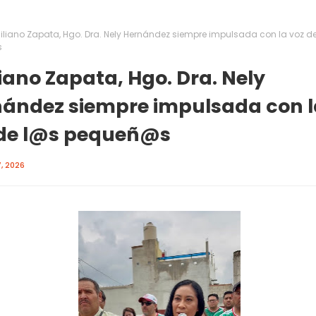
iliano Zapata, Hgo. Dra. Nely Hernández siempre impulsada con la voz d
s
iano Zapata, Hgo. Dra. Nely
ández siempre impulsada con l
 de l@s pequeñ@s
, 2026