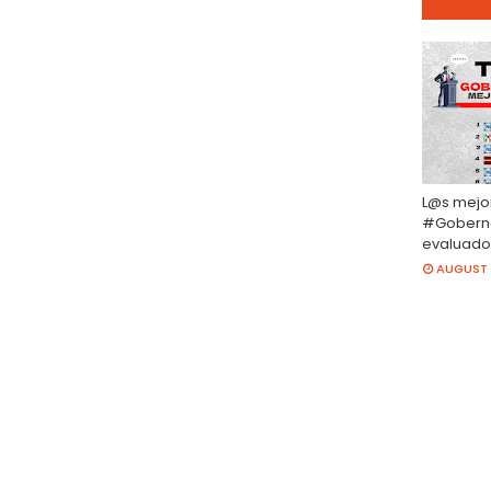
L@s mejo
#Gobern
evaluado
AUGUST 