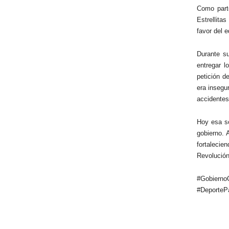
Como parte
Estrellita
favor del 
Durante s
entregar l
petición d
era insegu
accidentes
Hoy esa so
gobierno. 
fortalecie
Revolución
#Gobier
#DeporteP