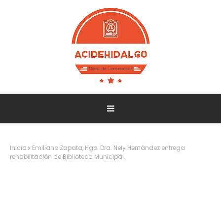
Inicio
Emiliano Zapata, Hgo. Dra. Nely Hernández entrega
rehabilitación de Biblioteca Municipal