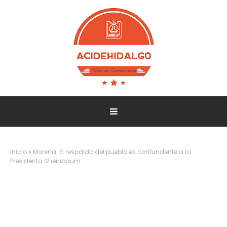
Inicio
Morena. El respaldo del pueblo es contundente a la
Presidenta Sheinbaum