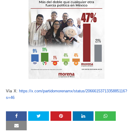
Vía X:
https://x.com/partidomorenamx/
status/2066615371335885116?
s=4
6