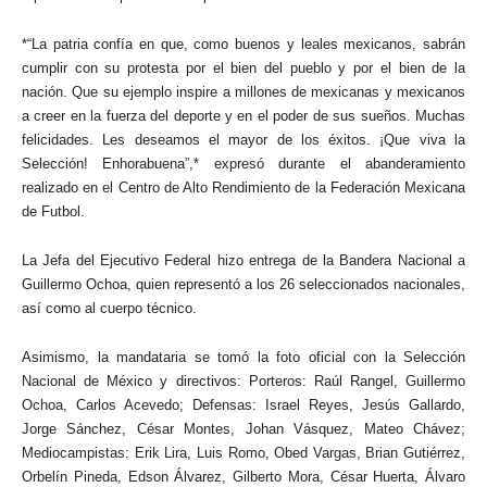
*“La patria confía en que, como buenos y leales mexicanos, sabrán
cumplir con su protesta por el bien del pueblo y por el bien de la
nación. Que su ejemplo inspire a millones de mexicanas y mexicanos
a creer en la fuerza del deporte y en el poder de sus sueños. Muchas
felicidades. Les deseamos el mayor de los éxitos. ¡Que viva la
Selección! Enhorabuena”,* expresó durante el abanderamiento
realizado en el Centro de Alto Rendimiento de la Federación Mexicana
de Futbol.
La Jefa del Ejecutivo Federal hizo entrega de la Bandera Nacional a
Guillermo Ochoa, quien representó a los 26 seleccionados nacionales,
así como al cuerpo técnico.
Asimismo, la mandataria se tomó la foto oficial con la Selección
Nacional de México y directivos: Porteros: Raúl Rangel, Guillermo
Ochoa, Carlos Acevedo; Defensas: Israel Reyes, Jesús Gallardo,
Jorge Sánchez, César Montes, Johan Vásquez, Mateo Chávez;
Mediocampistas: Erik Lira, Luis Romo, Obed Vargas, Brian Gutiérrez,
Orbelín Pineda, Edson Álvarez, Gilberto Mora, César Huerta, Álvaro