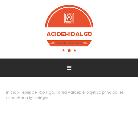
Inicio
Tepeji del Río, Hgo. Tania Valdez, el objetivo principal es
escuchar a l@s niñ@s