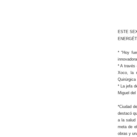
ESTE SEX
ENERGÉTI
* “Hoy fu
innovadora
* A través
Xoco, la 
Quirúrgica
* La jefa 
Miguel del
*Ciudad d
destacó qu
a la salud
meta de el
obras y un