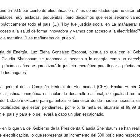
iene un 98.5 por ciento de electrificación. Y las comunidades que no están el
idades muy aisladas, pequeñitas, pero decidimos que este sexenio vam
ar prácticamente todo el país (...) “Hoy fue justicia social en La mañanera:
acceso a la salud de forma innovadora y vamos con acceso a la electricidad”*
ncia matutina: “Las mañaneras del pueblo”.
aria de Energía, Luz Elena González Escobar, puntualizó que con el Gob
a Claudia Sheinbaum se reconoce el acceso a la energía como un derecho
s próximos años se garantizará la justicia energética para llegar a práctica
de los hogares.
ra general de la Comisión Federal de Electricidad (CFE), Emilia Esther Ca
 la justicia energética es hablar de desarrollo nacional, de igualdad territo
del Estado mexicano para garantizar el bienestar donde más se necesita, es 
localidades que están pendientes, por ello, la meta es alcanzar el 99.99 d
n el país y para ello se llevará a cabo un plan escalonado.
e en lo que va del Gobierno de la Presidenta Claudia Sheinbaum se han real
e electrificación, lo que representa un incremento del 300 por ciento respect