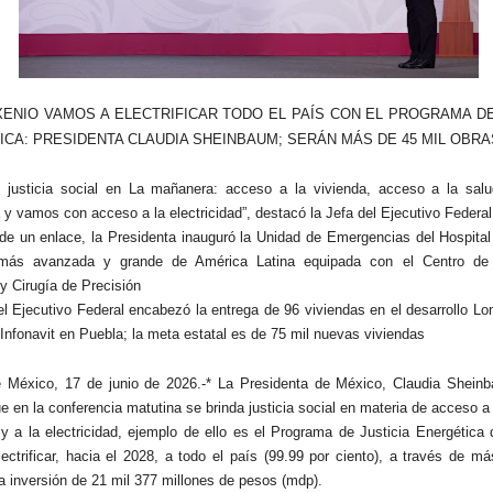
ENIO VAMOS A ELECTRIFICAR TODO EL PAÍS CON EL PROGRAMA DE
CA: PRESIDENTA CLAUDIA SHEINBAUM; SERÁN MÁS DE 45 MIL OBRA
e justicia social en La mañanera: acceso a la vivienda, acceso a la sal
 y vamos con acceso a la electricidad”, destacó la Jefa del Ejecutivo Federal
 de un enlace, la Presidenta inauguró la Unidad de Emergencias del Hospita
más avanzada y grande de América Latina equipada con el Centro de 
 y Cirugía de Precisión
del Ejecutivo Federal encabezó la entrega de 96 viviendas en el desarrollo 
 Infonavit en Puebla; la meta estatal es de 75 mil nuevas viviendas
e México, 17 de junio de 2026.-* La Presidenta de México, Claudia Shein
e en la conferencia matutina se brinda justicia social en materia de acceso a 
 y a la electricidad, ejemplo de ello es el Programa de Justicia Energética 
ectrificar, hacia el 2028, a todo el país (99.99 por ciento), a través de m
a inversión de 21 mil 377 millones de pesos (mdp).