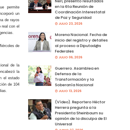
Neri, presento resultados
en la 6ta Reunión de
ue permite
Coordinación Interestatal
ncorporó un
de Paz y Seguridad
ema de rayos
JULIO 23, 2026
real con el
gencias.
Morena Nacional. Fecha de
inicio del registro y detalles
al proceso a Diputad@s
iércoles de
Federales
JULIO 06, 2026
ional de la
Guerrero. Asamblea en
encabezó la
Defensa de la
n el estado
Transformación y la
ción de 104
Soberanía Nacional
lias.
JULIO 13, 2026
(Vídeo). Reportero Héctor
Herrera pregunta a la
Presidenta Sheinbaum su
opinión de la disculpa de El
Universal