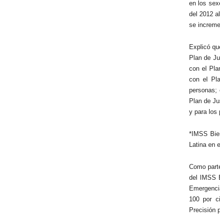
en los sex
del 2012 a
se increme
Explicó qu
Plan de Ju
con el Pla
con el Pl
personas; 
Plan de Ju
y para los
*IMSS Bie
Latina en 
Como parte
del IMSS B
Emergencia
100 por c
Precisión 