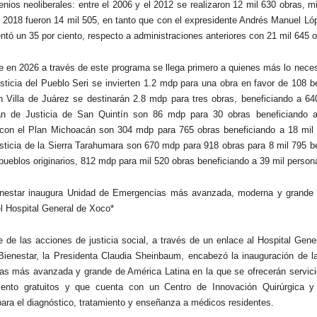
enios neoliberales: entre el 2006 y el 2012 se realizaron 12 mil 630 obras, m
l 2018 fueron 14 mil 505, en tanto que con el expresidente Andrés Manuel L
ntó un 35 por ciento, respecto a administraciones anteriores con 21 mil 645 o
e en 2026 a través de este programa se llega primero a quienes más lo neces
sticia del Pueblo Seri se invierten 1.2 mdp para una obra en favor de 108 be
n Villa de Juárez se destinarán 2.8 mdp para tres obras, beneficiando a 64
an de Justicia de San Quintín son 86 mdp para 30 obras beneficiando 
con el Plan Michoacán son 304 mdp para 765 obras beneficiando a 18 mil 
sticia de la Sierra Tarahumara son 670 mdp para 918 obras para 8 mil 795 be
 pueblos originarios, 812 mdp para mil 520 obras beneficiando a 39 mil person
nestar inaugura Unidad de Emergencias más avanzada, moderna y grande
el Hospital General de Xoco*
 de las acciones de justicia social, a través de un enlace al Hospital Gen
ienestar, la Presidenta Claudia Sheinbaum, encabezó la inauguración de l
s más avanzada y grande de América Latina en la que se ofrecerán servici
iento gratuitos y que cuenta con un Centro de Innovación Quirúrgica y
para el diagnóstico, tratamiento y enseñanza a médicos residentes.