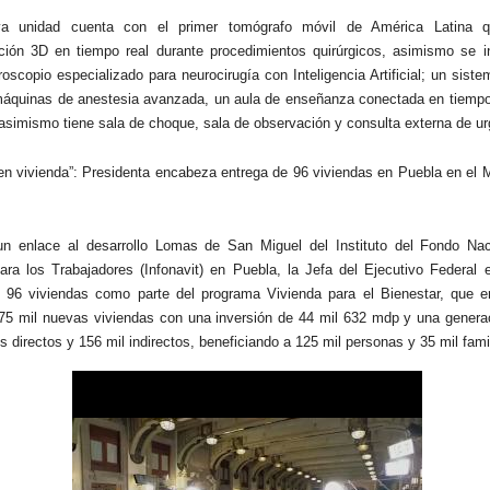
a unidad cuenta con el primer tomógrafo móvil de América Latina q
ción 3D en tiempo real durante procedimientos quirúrgicos, asimismo se i
oscopio especializado para neurocirugía con Inteligencia Artificial; un sist
 máquinas de anestesia avanzada, un aula de enseñanza conectada en tiempo 
 asimismo tiene sala de choque, sala de observación y consulta externa de ur
n vivienda”: Presidenta encabeza entrega de 96 viviendas en Puebla en el M
un enlace al desarrollo Lomas de San Miguel del Instituto del Fondo Nac
ara los Trabajadores (Infonavit) en Puebla, la Jefa del Ejecutivo Federal 
 96 viviendas como parte del programa Vivienda para el Bienestar, que e
 75 mil nuevas viviendas con una inversión de 44 mil 632 mdp y una genera
 directos y 156 mil indirectos, beneficiando a 125 mil personas y 35 mil fami