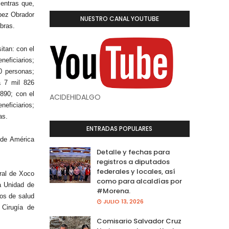
ientras que,
ópez Obrador
NUESTRO CANAL YOUTUBE
bras.
itan: con el
neficiarios;
0 personas;
a 7 mil 826
890; con el
ACIDEHIDALGO
neficiarios;
as.
ENTRADAS POPULARES
 de América
Detalle y fechas para
registros a diputados
federales y locales, así
eral de Xoco
como para alcaldías por
a Unidad de
#Morena.
os de salud
JULIO 13, 2026
 Cirugía de
Comisario Salvador Cruz