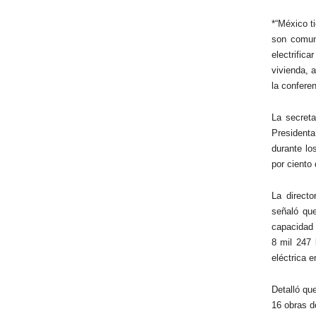
*“México t
son comun
electrific
vivienda, 
la confere
La secret
President
durante lo
por ciento 
La directo
señaló que
capacidad 
8 mil 247 
eléctrica e
Detalló qu
16 obras d