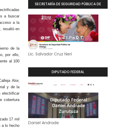
SECRETARÍA DE SEGURIDAD PÚBLICA DE
ectrificadas
HIDALGO
os a buscar
 acceso a la
, resaltó en
ierno de la
Lic. Salvador Cruz Neri
, por ello,
mente al 100
DIPUTADO FEDERAL
lleja Alor,
rial y de la
electrificar
e cobertura
izado 17 mil
Daniel Andrade
o a lo hecho